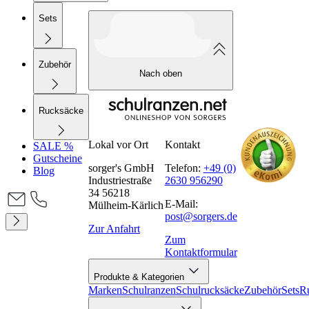
Sets
Zubehör
Nach oben
Rucksäcke
Lokal vor Ort
Kontakt
SALE %
Gutscheine
sorger's GmbH
Telefon:
+49 (0)
Blog
Industriestraße
2630 956290
34 56218
E-Mail:
Mülheim-Kärlich
post@sorgers.de
Zur Anfahrt
Zum
Kontaktformular
Produkte & Kategorien
Marken
Schulranzen
Schulrucksäcke
Zubehör
Sets
R