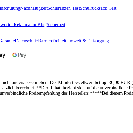
inschulung
Nachhaltigkeit
Schulranzen-Test
Schulrucksack-Test
tworten
Reklamation
Blog
Sicherheit
Garantie
Datenschutz
Barrierefreiheit
Umwelt & Entsorgung
n nicht anders beschrieben. Der Mindestbestellwert beträgt 30,00 EUR 
lich berechnet. **Der Rabatt bezieht sich auf die unverbindliche Pre
 unverbindliche Preisempfehlung des Herstellers *****Bei diesem Preis