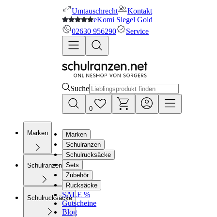
Umtauschrecht
Kontakt
eKomi Siegel Gold
02630 956290
Service
Suche
0
Marken
Marken
Schulranzen
Schulrucksäcke
Sets
Schulranzen
Zubehör
Rucksäcke
SALE %
Schulrucksäcke
Gutscheine
Blog