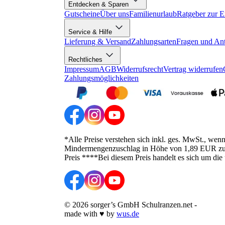
Entdecken & Sparen
Gutscheine
Über uns
Familienurlaub
Ratgeber zur E
Service & Hilfe
Lieferung & Versand
Zahlungsarten
Fragen und An
Rechtliches
Impressum
AGB
Widerrufsrecht
Vertrag widerrufen
Zahlungsmöglichkeiten
*Alle Preise verstehen sich inkl. ges. MwSt., wen
Mindermengenzuschlag in Höhe von 1,89 EUR zusätz
Preis ****Bei diesem Preis handelt es sich um die
©
2026
sorger’s GmbH Schulranzen.net
-
made with
♥
by
wus.de