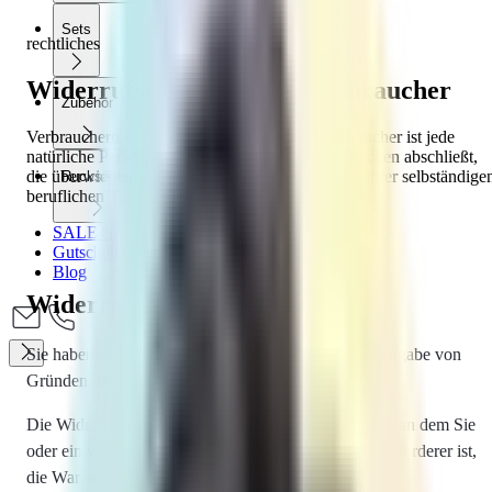
Sets
rechtliches
Widerrufsbelehrung für Verbraucher
Zubehör
Verbrauchern steht ein Widerrufsrecht zu. Verbraucher ist jede
natürliche Person, die ein Rechtsgeschäft zu Zwecken abschließt,
die überwiegend weder ihrer gewerblichen noch ihrer selbständige
Rucksäcke
beruflichen Tätigkeit zugerechnet werden können.
SALE %
Gutscheine
Blog
Widerrufsrecht
Sie haben das Recht, binnen vierzehn Tagen ohne Angabe von
Gründen diesen Vertrag zu widerrufen.
Die Widerrufsfrist beträgt vierzehn Tage ab dem Tag, an dem Sie
oder ein von Ihnen benannter Dritter, der nicht der Beförderer ist,
die Waren in Besitz genommen haben bzw. hat.