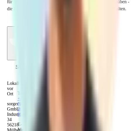
für Sie als Verbraucher geschaffen, ihr Widerrufsrecht auszuüben -
die bisherigen Widerrufsmöglichkeiten bleiben daneben erhalten.
Nach oben
Lokal
Kontakt
vor
Telefon:
Ort
+49
sorger's
(0)
GmbH
2630
Industriestraße
956290
34
E-
56218
Mail:
Mülheim-