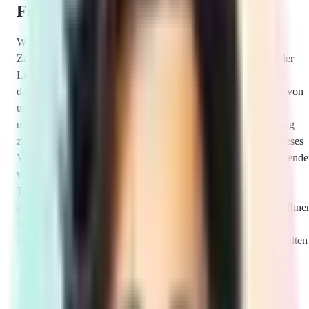
Folgen des Widerrufs
Wenn Sie diesen Vertrag widerrufen, haben wir Ihnen alle
Zahlungen, die wir von Ihnen erhalten haben, einschließlich der
Lieferkosten (mit Ausnahme der zusätzlichen Kosten, die sich
daraus ergeben, dass Sie eine andere Art der Lieferung als die von
uns angebotene, günstigste Standardlieferung gewählt haben),
unverzüglich und spätestens binnen vierzehn Tagen ab dem Tag
zurückzuzahlen, an dem die Mitteilung über Ihren Widerruf dieses
Vertrags bei uns eingegangen ist. Für diese Rückzahlung verwend
wir dasselbe Zahlungsmittel, das Sie bei der ursprünglichen
Transaktion eingesetzt haben, es sei denn, mit Ihnen wurde
ausdrücklich etwas anderes vereinbart; in keinem Fall werden Ihne
wegen dieser Rückzahlung Entgelte berechnet. Wir können die
Rückzahlung verweigern, bis wir die Waren wieder zurückerhalten
haben oder bis Sie den Nachweis erbracht haben, dass Sie die
Waren zurückgesandt haben, je nachdem, welches der frühere
Zeitpunkt ist.