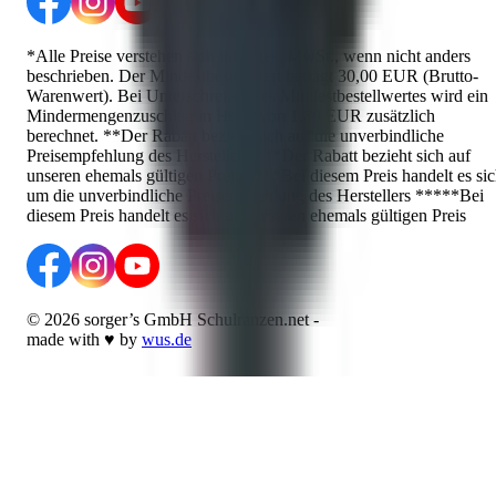
*Alle Preise verstehen sich inkl. ges. MwSt., wenn nicht anders
beschrieben. Der Mindestbestellwert beträgt 30,00 EUR (Brutto-
Warenwert). Bei Unterschreiten des Mindestbestellwertes wird ein
Mindermengenzuschlag in Höhe von 1,89 EUR zusätzlich
berechnet. **Der Rabatt bezieht sich auf die unverbindliche
Preisempfehlung des Herstellers ***Der Rabatt bezieht sich auf
unseren ehemals gültigen Preis ****Bei diesem Preis handelt es si
um die unverbindliche Preisempfehlung des Herstellers *****Bei
diesem Preis handelt es sich um unseren ehemals gültigen Preis
©
2026
sorger’s GmbH Schulranzen.net
-
made with
♥
by
wus.de