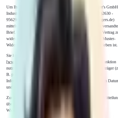
Um Ihr Widerrufsrecht auszuüben, müssen Sie uns (sorger's GmbH
Industriestraße 34, 56218 Mülheim-Kärlich, Tel.: + 49 (0)2630 -
956290, Fax: + 49 (0)2630 - 9562920, E-Mail: post@sorgers.de)
mittels einer eindeutigen Erklärung (z. B. ein mit der Post versandte
Brief, Telefax oder E-Mail) über Ihren Entschluss, diesen Vertrag z
widerrufen, informieren. Sie können dafür das beigefügte Muster-
Widerrufsformular verwenden, das jedoch nicht vorgeschrieben ist.
Sie können Ihr Widerrufsrecht auch online unter
[
www.schulranzen.net
] ausüben. Wenn Sie diese Online-Funktion
nutzen, übermitteln wir Ihnen auf einem dauerhaften Datenträger (z
B. per E-Mail) unverzüglich eine Eingangsbestätigung mit
Informationen zum Inhalt der Widerrufserklärung sowie dem Datu
und der Uhrzeit ihres Eingangs.
Zur Wahrung der Widerrufsfrist reicht es aus, dass Sie die Mitteilu
über die Ausübung des Widerrufsrechts vor Ablauf der
Widerrufsfrist absenden.