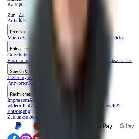
post@sorgers.de
Kärlich
Zum
Zur
Kontaktformular
Anfahrt
Produkte & Kategorien
Marken
Schulranzen
Schulrucksäcke
Zubehör
Sets
Rucksäcke
Entdecken & Sparen
Gutscheine
Über uns
Familienurlaub
Ratgeber zur
Einschulung
Nachhaltigkeit
Schulranzen-Test
Schulrucksack-Test
Service & Hilfe
Lieferung & Versand
Zahlungsarten
Fragen und
Antworten
Reklamation
Blog
Sicherheit
Rechtliches
Impressum
AGB
Widerrufsrecht
Vertrag
widerrufen
Garantie
Datenschutz
Barrierefreiheit
Umwelt &
Entsorgung
Zahlungsmöglichkeiten