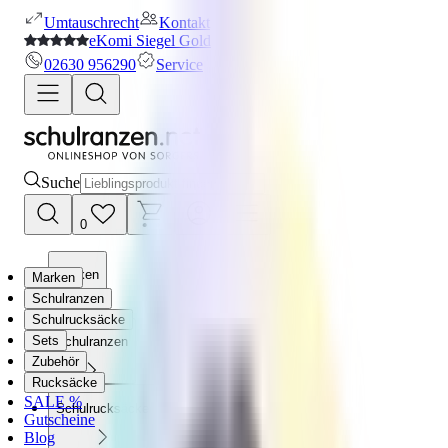
Umtauschrecht
Kontakt
eKomi Siegel Gold
02630 956290
Service
Suche
0
Marken
Marken
Schulranzen
Schulrucksäcke
Sets
Schulranzen
Zubehör
Rucksäcke
SALE %
Schulrucksäcke
Gutscheine
Blog