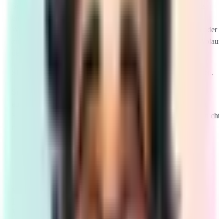
Sie haben die Waren unverzüglich und in jedem Fall spätestens
binnen vierzehn Tagen ab dem Tag, an dem Sie uns über den
Widerruf dieses Vertrags unterrichten, an uns zurückzusenden oder
zu übergeben. Die Frist ist gewahrt, wenn Sie die Waren vor Ablau
der Frist von vierzehn Tagen absenden.
Sie tragen die unmittelbaren Kosten der Rücksendung der Waren.
Sie müssen für einen etwaigen Wertverlust der Waren nur
aufkommen, wenn dieser Wertverlust auf einen zur Prüfung der
Beschaffenheit, Eigenschaften und Funktionsweise der Waren nich
notwendigen Umgang mit ihnen zurückzuführen ist.
- Ende der Widerrufsbelehrung -
Von
Ihrem
Widerrufsrecht