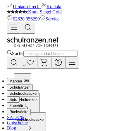
Umtauschrecht
Kontakt
eKomi Siegel Gold
02630 956290
Service
Suche
0
Marken
Marken
Schulranzen
Schulrucksäcke
Sets
Schulranzen
Zubehör
Rucksäcke
SALE %
Schulrucksäcke
Gutscheine
Blog