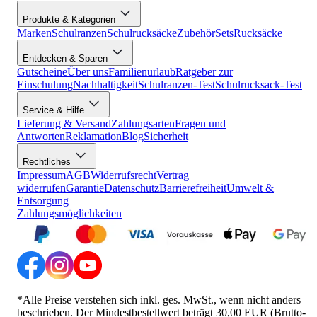
Produkte & Kategorien
Marken
Schulranzen
Schulrucksäcke
Zubehör
Sets
Rucksäcke
Entdecken & Sparen
Gutscheine
Über uns
Familienurlaub
Ratgeber zur
Einschulung
Nachhaltigkeit
Schulranzen-Test
Schulrucksack-Test
Service & Hilfe
Lieferung & Versand
Zahlungsarten
Fragen und
Antworten
Reklamation
Blog
Sicherheit
Rechtliches
Impressum
AGB
Widerrufsrecht
Vertrag
widerrufen
Garantie
Datenschutz
Barrierefreiheit
Umwelt &
Entsorgung
Zahlungsmöglichkeiten
*Alle Preise verstehen sich inkl. ges. MwSt., wenn nicht anders
beschrieben. Der Mindestbestellwert beträgt 30,00 EUR (Brutto-