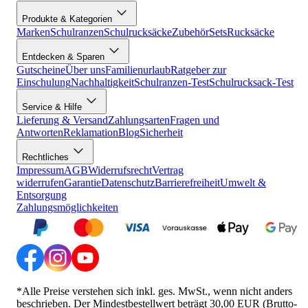
Produkte & Kategorien
Marken
Schulranzen
Schulrucksäcke
Zubehör
Sets
Rucksäcke
Entdecken & Sparen
Gutscheine
Über uns
Familienurlaub
Ratgeber zur
Einschulung
Nachhaltigkeit
Schulranzen-Test
Schulrucksack-Test
Service & Hilfe
Lieferung & Versand
Zahlungsarten
Fragen und
Antworten
Reklamation
Blog
Sicherheit
Rechtliches
Impressum
AGB
Widerrufsrecht
Vertrag
widerrufen
Garantie
Datenschutz
Barrierefreiheit
Umwelt &
Entsorgung
Zahlungsmöglichkeiten
*Alle Preise verstehen sich inkl. ges. MwSt., wenn nicht anders
beschrieben. Der Mindestbestellwert beträgt 30,00 EUR (Brutto-