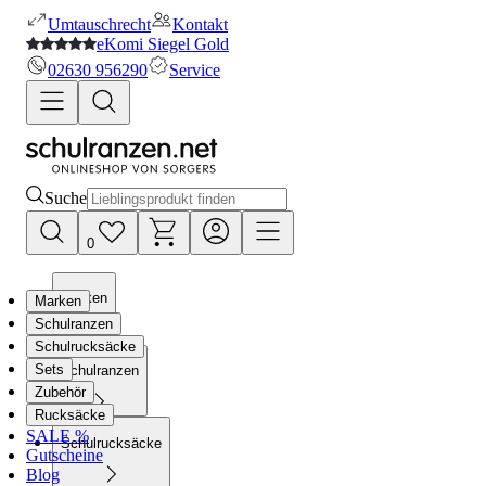
Umtauschrecht
Kontakt
eKomi Siegel Gold
02630 956290
Service
Suche
0
Marken
Marken
Schulranzen
Schulrucksäcke
Sets
Schulranzen
Zubehör
Rucksäcke
SALE %
Schulrucksäcke
Gutscheine
Blog