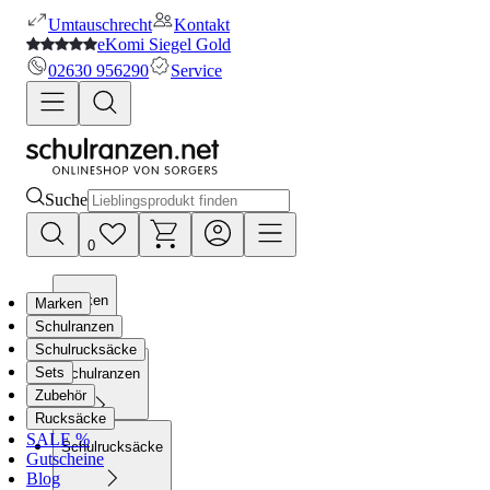
Umtauschrecht
Kontakt
eKomi Siegel Gold
02630 956290
Service
Suche
0
Marken
Marken
Schulranzen
Schulrucksäcke
Sets
Schulranzen
Zubehör
Rucksäcke
SALE %
Schulrucksäcke
Gutscheine
Blog