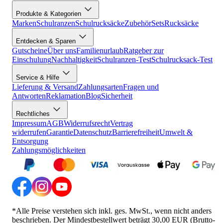
Produkte & Kategorien
Marken
Schulranzen
Schulrucksäcke
Zubehör
Sets
Rucksäcke
Entdecken & Sparen
Gutscheine
Über uns
Familienurlaub
Ratgeber zur
Einschulung
Nachhaltigkeit
Schulranzen-Test
Schulrucksack-Test
Service & Hilfe
Lieferung & Versand
Zahlungsarten
Fragen und
Antworten
Reklamation
Blog
Sicherheit
Rechtliches
Impressum
AGB
Widerrufsrecht
Vertrag
widerrufen
Garantie
Datenschutz
Barrierefreiheit
Umwelt &
Entsorgung
Zahlungsmöglichkeiten
*Alle Preise verstehen sich inkl. ges. MwSt., wenn nicht anders
beschrieben. Der Mindestbestellwert beträgt 30,00 EUR (Brutto-