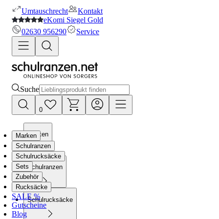
Umtauschrecht
Kontakt
eKomi Siegel Gold
02630 956290
Service
Suche
0
Marken
Marken
Schulranzen
Schulrucksäcke
Sets
Schulranzen
Zubehör
Rucksäcke
SALE %
Schulrucksäcke
Gutscheine
Blog