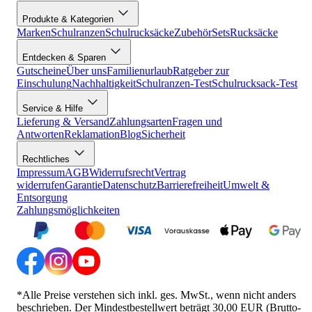
Produkte & Kategorien
Marken
Schulranzen
Schulrucksäcke
Zubehör
Sets
Rucksäcke
Entdecken & Sparen
Gutscheine
Über uns
Familienurlaub
Ratgeber zur
Einschulung
Nachhaltigkeit
Schulranzen-Test
Schulrucksack-Test
Service & Hilfe
Lieferung & Versand
Zahlungsarten
Fragen und
Antworten
Reklamation
Blog
Sicherheit
Rechtliches
Impressum
AGB
Widerrufsrecht
Vertrag
widerrufen
Garantie
Datenschutz
Barrierefreiheit
Umwelt &
Entsorgung
Zahlungsmöglichkeiten
*Alle Preise verstehen sich inkl. ges. MwSt., wenn nicht anders
beschrieben. Der Mindestbestellwert beträgt 30,00 EUR (Brutto-