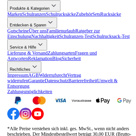
Produkte & Kategorien
Marken
Schulranzen
Schulrucksäcke
Zubehör
Sets
Rucksäcke
Entdecken & Sparen
Gutscheine
Über uns
Familienurlaub
Ratgeber zur
Einschulung
Nachhaltigkeit
Schulranzen-Test
Schulrucksack-Test
Service & Hilfe
Lieferung & Versand
Zahlungsarten
Fragen und
Antworten
Reklamation
Blog
Sicherheit
Rechtliches
Impressum
AGB
Widerrufsrecht
Vertrag
widerrufen
Garantie
Datenschutz
Barrierefreiheit
Umwelt &
Entsorgung
Zahlungsmöglichkeiten
*Alle Preise verstehen sich inkl. ges. MwSt., wenn nicht anders
beschrieben. Der Mindestbestellwert beträgt 30,00 EUR (Brutto-