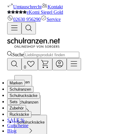
Umtauschrecht
Kontakt
eKomi Siegel Gold
02630 956290
Service
Suche
0
Marken
Marken
Schulranzen
Schulrucksäcke
Sets
Schulranzen
Zubehör
Rucksäcke
SALE %
Schulrucksäcke
Gutscheine
Blog