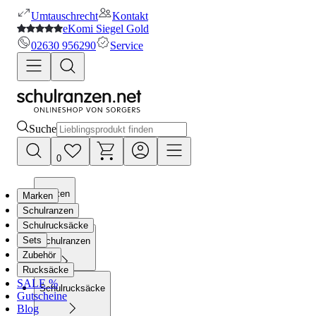
Umtauschrecht
Kontakt
eKomi Siegel Gold
02630 956290
Service
Suche
0
Marken
Marken
Schulranzen
Schulrucksäcke
Sets
Schulranzen
Zubehör
Rucksäcke
SALE %
Schulrucksäcke
Gutscheine
Blog