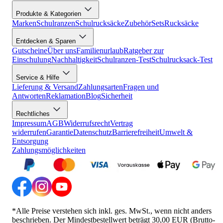
Produkte & Kategorien
Marken
Schulranzen
Schulrucksäcke
Zubehör
Sets
Rucksäcke
Entdecken & Sparen
Gutscheine
Über uns
Familienurlaub
Ratgeber zur
Einschulung
Nachhaltigkeit
Schulranzen-Test
Schulrucksack-Test
Service & Hilfe
Lieferung & Versand
Zahlungsarten
Fragen und
Antworten
Reklamation
Blog
Sicherheit
Rechtliches
Impressum
AGB
Widerrufsrecht
Vertrag
widerrufen
Garantie
Datenschutz
Barrierefreiheit
Umwelt &
Entsorgung
Zahlungsmöglichkeiten
*Alle Preise verstehen sich inkl. ges. MwSt., wenn nicht anders
beschrieben. Der Mindestbestellwert beträgt 30,00 EUR (Brutto-