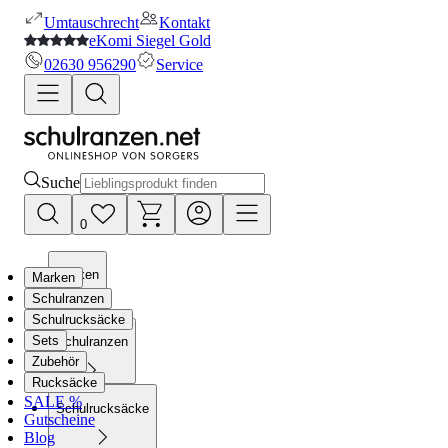
Umtauschrecht
Kontakt
eKomi Siegel Gold
02630 956290
Service
Suche
0
Marken
Marken
Schulranzen
Schulrucksäcke
Sets
Schulranzen
Zubehör
Rucksäcke
SALE %
Schulrucksäcke
Gutscheine
Blog