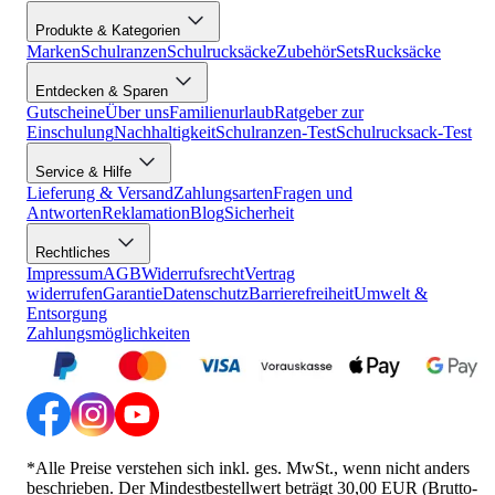
Produkte & Kategorien
Marken
Schulranzen
Schulrucksäcke
Zubehör
Sets
Rucksäcke
Entdecken & Sparen
Gutscheine
Über uns
Familienurlaub
Ratgeber zur
Einschulung
Nachhaltigkeit
Schulranzen-Test
Schulrucksack-Test
Service & Hilfe
Lieferung & Versand
Zahlungsarten
Fragen und
Antworten
Reklamation
Blog
Sicherheit
Rechtliches
Impressum
AGB
Widerrufsrecht
Vertrag
widerrufen
Garantie
Datenschutz
Barrierefreiheit
Umwelt &
Entsorgung
Zahlungsmöglichkeiten
*Alle Preise verstehen sich inkl. ges. MwSt., wenn nicht anders
beschrieben. Der Mindestbestellwert beträgt 30,00 EUR (Brutto-