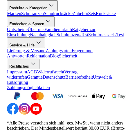
Produkte & Kategorien
Marken
Schulranzen
Schulrucksäcke
Zubehör
Sets
Rucksäcke
Entdecken & Sparen
Gutscheine
Über uns
Familienurlaub
Ratgeber zur
Einschulung
Nachhaltigkeit
Schulranzen-Test
Schulrucksack-Test
Service & Hilfe
Lieferung & Versand
Zahlungsarten
Fragen und
Antworten
Reklamation
Blog
Sicherheit
Rechtliches
Impressum
AGB
Widerrufsrecht
Vertrag
widerrufen
Garantie
Datenschutz
Barrierefreiheit
Umwelt &
Entsorgung
Zahlungsmöglichkeiten
*Alle Preise verstehen sich inkl. ges. MwSt., wenn nicht anders
beschrieben. Der Mindestbestellwert beträgt 30,00 EUR (Brutto-