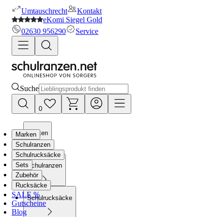
Umtauschrecht
Kontakt
eKomi Siegel Gold
02630 956290
Service
Suche
0
Marken
Marken
Schulranzen
Schulrucksäcke
Sets
Schulranzen
Zubehör
Rucksäcke
SALE %
Schulrucksäcke
Gutscheine
Blog