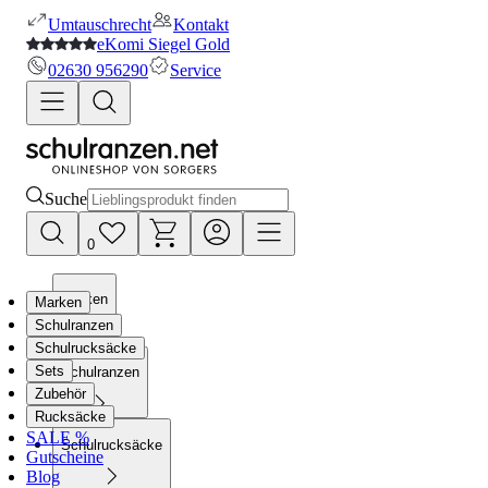
Umtauschrecht
Kontakt
eKomi Siegel Gold
02630 956290
Service
Suche
0
Marken
Marken
Schulranzen
Schulrucksäcke
Sets
Schulranzen
Zubehör
Rucksäcke
SALE %
Schulrucksäcke
Gutscheine
Blog