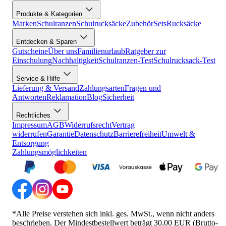
Produkte & Kategorien
Marken
Schulranzen
Schulrucksäcke
Zubehör
Sets
Rucksäcke
Entdecken & Sparen
Gutscheine
Über uns
Familienurlaub
Ratgeber zur
Einschulung
Nachhaltigkeit
Schulranzen-Test
Schulrucksack-Test
Service & Hilfe
Lieferung & Versand
Zahlungsarten
Fragen und
Antworten
Reklamation
Blog
Sicherheit
Rechtliches
Impressum
AGB
Widerrufsrecht
Vertrag
widerrufen
Garantie
Datenschutz
Barrierefreiheit
Umwelt &
Entsorgung
Zahlungsmöglichkeiten
*Alle Preise verstehen sich inkl. ges. MwSt., wenn nicht anders
beschrieben. Der Mindestbestellwert beträgt 30,00 EUR (Brutto-