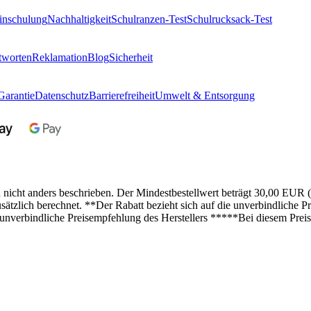
inschulung
Nachhaltigkeit
Schulranzen-Test
Schulrucksack-Test
tworten
Reklamation
Blog
Sicherheit
Garantie
Datenschutz
Barrierefreiheit
Umwelt & Entsorgung
n nicht anders beschrieben. Der Mindestbestellwert beträgt 30,00 EUR 
lich berechnet. **Der Rabatt bezieht sich auf die unverbindliche Pre
 unverbindliche Preisempfehlung des Herstellers *****Bei diesem Preis