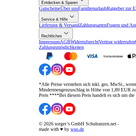
Entdecken & Sparen
Gutscheine
Über uns
Familienurlaub
Ratgeber zur E
Service & Hilfe
Lieferung & Versand
Zahlungsarten
Fragen und An
Rechtliches
Impressum
AGB
Widerrufsrecht
Vertrag widerrufen
Zahlungsmöglichkeiten
*Alle Preise verstehen sich inkl. ges. MwSt., wen
Mindermengenzuschlag in Höhe von 1,89 EUR zusätz
Preis ****Bei diesem Preis handelt es sich um die
©
2026
sorger’s GmbH Schulranzen.net
-
made with
♥
by
wus.de