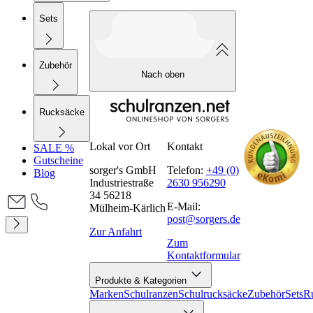
Sets
Zubehör
Nach oben
Rucksäcke
Lokal vor Ort
Kontakt
SALE %
Gutscheine
sorger's GmbH
Telefon:
+49 (0)
Blog
Industriestraße
2630 956290
34 56218
E-Mail:
Mülheim-Kärlich
post@sorgers.de
Zur Anfahrt
Zum
Kontaktformular
Produkte & Kategorien
Marken
Schulranzen
Schulrucksäcke
Zubehör
Sets
R