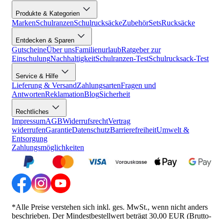
Produkte & Kategorien
Marken
Schulranzen
Schulrucksäcke
Zubehör
Sets
Rucksäcke
Entdecken & Sparen
Gutscheine
Über uns
Familienurlaub
Ratgeber zur
Einschulung
Nachhaltigkeit
Schulranzen-Test
Schulrucksack-Test
Service & Hilfe
Lieferung & Versand
Zahlungsarten
Fragen und
Antworten
Reklamation
Blog
Sicherheit
Rechtliches
Impressum
AGB
Widerrufsrecht
Vertrag
widerrufen
Garantie
Datenschutz
Barrierefreiheit
Umwelt &
Entsorgung
Zahlungsmöglichkeiten
*Alle Preise verstehen sich inkl. ges. MwSt., wenn nicht anders
beschrieben. Der Mindestbestellwert beträgt 30,00 EUR (Brutto-