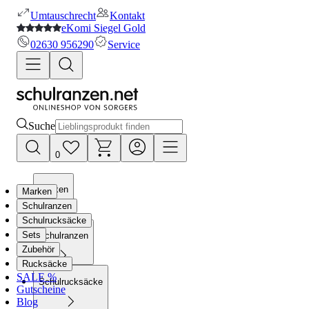
Umtauschrecht
Kontakt
eKomi Siegel Gold
02630 956290
Service
Suche
0
Marken
Marken
Schulranzen
Schulrucksäcke
Sets
Schulranzen
Zubehör
Rucksäcke
SALE %
Schulrucksäcke
Gutscheine
Blog