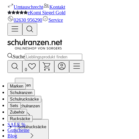
Umtauschrecht
Kontakt
eKomi Siegel Gold
02630 956290
Service
Suche
0
Marken
Marken
Schulranzen
Schulrucksäcke
Sets
Schulranzen
Zubehör
Rucksäcke
SALE %
Schulrucksäcke
Gutscheine
Blog