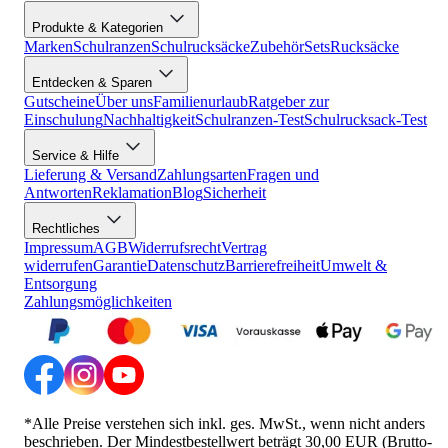
Produkte & Kategorien
Marken
Schulranzen
Schulrucksäcke
Zubehör
Sets
Rucksäcke
Entdecken & Sparen
Gutscheine
Über uns
Familienurlaub
Ratgeber zur
Einschulung
Nachhaltigkeit
Schulranzen-Test
Schulrucksack-Test
Service & Hilfe
Lieferung & Versand
Zahlungsarten
Fragen und
Antworten
Reklamation
Blog
Sicherheit
Rechtliches
Impressum
AGB
Widerrufsrecht
Vertrag
widerrufen
Garantie
Datenschutz
Barrierefreiheit
Umwelt &
Entsorgung
Zahlungsmöglichkeiten
*Alle Preise verstehen sich inkl. ges. MwSt., wenn nicht anders
beschrieben. Der Mindestbestellwert beträgt 30,00 EUR (Brutto-