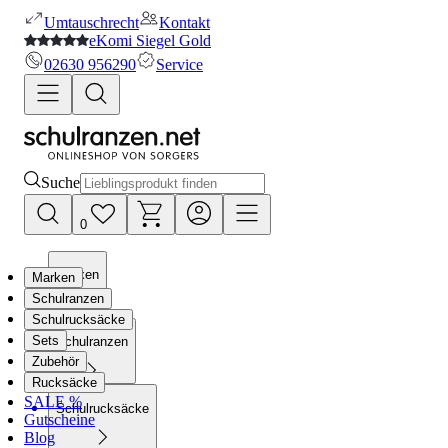
Umtauschrecht
Kontakt
eKomi Siegel Gold
02630 956290
Service
Suche
0
Marken
Marken
Schulranzen
Schulrucksäcke
Sets
Schulranzen
Zubehör
Rucksäcke
SALE %
Schulrucksäcke
Gutscheine
Blog