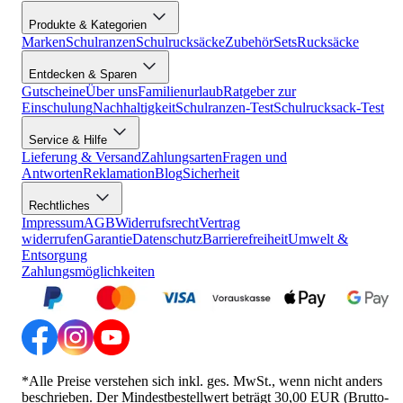
Produkte & Kategorien
Marken
Schulranzen
Schulrucksäcke
Zubehör
Sets
Rucksäcke
Entdecken & Sparen
Gutscheine
Über uns
Familienurlaub
Ratgeber zur
Einschulung
Nachhaltigkeit
Schulranzen-Test
Schulrucksack-Test
Service & Hilfe
Lieferung & Versand
Zahlungsarten
Fragen und
Antworten
Reklamation
Blog
Sicherheit
Rechtliches
Impressum
AGB
Widerrufsrecht
Vertrag
widerrufen
Garantie
Datenschutz
Barrierefreiheit
Umwelt &
Entsorgung
Zahlungsmöglichkeiten
*Alle Preise verstehen sich inkl. ges. MwSt., wenn nicht anders
beschrieben. Der Mindestbestellwert beträgt 30,00 EUR (Brutto-