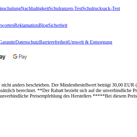
inschulung
Nachhaltigkeit
Schulranzen-Test
Schulrucksack-Test
tworten
Reklamation
Blog
Sicherheit
Garantie
Datenschutz
Barrierefreiheit
Umwelt & Entsorgung
n nicht anders beschrieben. Der Mindestbestellwert beträgt 30,00 EUR 
lich berechnet. **Der Rabatt bezieht sich auf die unverbindliche Pre
 unverbindliche Preisempfehlung des Herstellers *****Bei diesem Preis