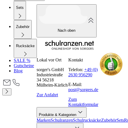
Sets
Zubehör
Nach oben
Rucksäcke
Lokal vor Ort
Kontakt
SALE %
Gutscheine
sorger's GmbH
Telefon:
+49 (0)
Blog
Industriestraße
2630 956290
34 56218
E-Mail:
Mülheim-Kärlich
post@sorgers.de
Zur Anfahrt
Zum
Kontaktformular
Produkte & Kategorien
Marken
Schulranzen
Schulrucksäcke
Zubehör
Sets
R