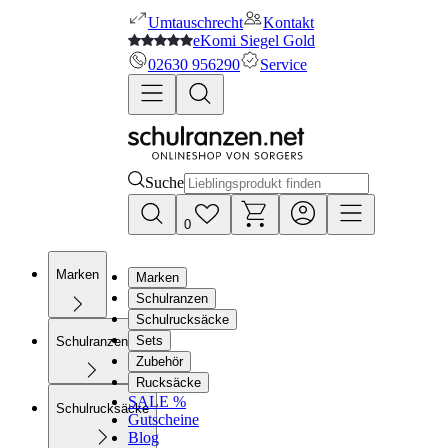
Umtauschrecht
Kontakt
eKomi Siegel Gold
02630 956290
Service
Suche
0
Marken
Marken
Schulranzen
Schulrucksäcke
Sets
Schulranzen
Zubehör
Rucksäcke
SALE %
Schulrucksäcke
Gutscheine
Blog