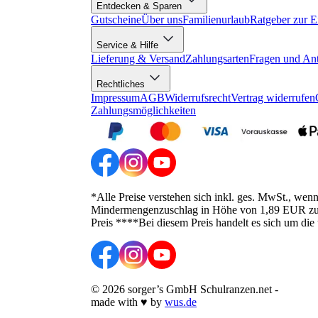
Entdecken & Sparen
Gutscheine
Über uns
Familienurlaub
Ratgeber zur E
Service & Hilfe
Lieferung & Versand
Zahlungsarten
Fragen und An
Rechtliches
Impressum
AGB
Widerrufsrecht
Vertrag widerrufen
Zahlungsmöglichkeiten
*Alle Preise verstehen sich inkl. ges. MwSt., wen
Mindermengenzuschlag in Höhe von 1,89 EUR zusätz
Preis ****Bei diesem Preis handelt es sich um die
©
2026
sorger’s GmbH Schulranzen.net
-
made with
♥
by
wus.de