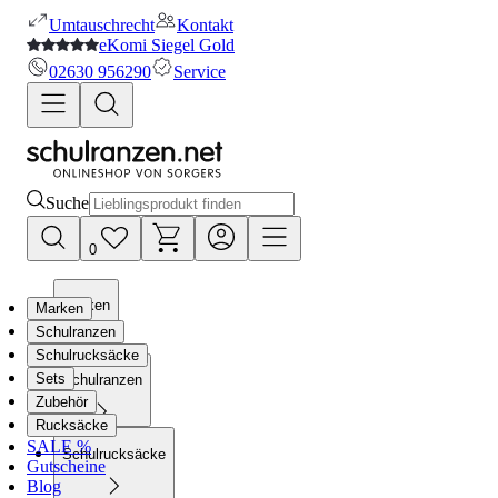
Umtauschrecht
Kontakt
eKomi Siegel Gold
02630 956290
Service
Suche
0
Marken
Marken
Schulranzen
Schulrucksäcke
Sets
Schulranzen
Zubehör
Rucksäcke
SALE %
Schulrucksäcke
Gutscheine
Blog