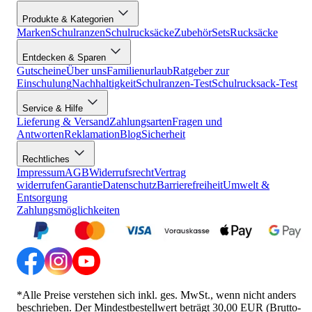
Produkte & Kategorien
Marken
Schulranzen
Schulrucksäcke
Zubehör
Sets
Rucksäcke
Entdecken & Sparen
Gutscheine
Über uns
Familienurlaub
Ratgeber zur
Einschulung
Nachhaltigkeit
Schulranzen-Test
Schulrucksack-Test
Service & Hilfe
Lieferung & Versand
Zahlungsarten
Fragen und
Antworten
Reklamation
Blog
Sicherheit
Rechtliches
Impressum
AGB
Widerrufsrecht
Vertrag
widerrufen
Garantie
Datenschutz
Barrierefreiheit
Umwelt &
Entsorgung
Zahlungsmöglichkeiten
*Alle Preise verstehen sich inkl. ges. MwSt., wenn nicht anders
beschrieben. Der Mindestbestellwert beträgt 30,00 EUR (Brutto-