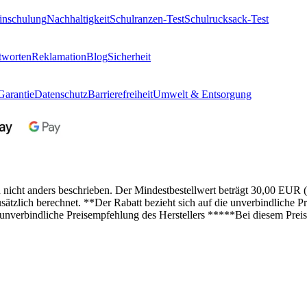
inschulung
Nachhaltigkeit
Schulranzen-Test
Schulrucksack-Test
tworten
Reklamation
Blog
Sicherheit
Garantie
Datenschutz
Barrierefreiheit
Umwelt & Entsorgung
n nicht anders beschrieben. Der Mindestbestellwert beträgt 30,00 EUR 
lich berechnet. **Der Rabatt bezieht sich auf die unverbindliche Pre
 unverbindliche Preisempfehlung des Herstellers *****Bei diesem Preis