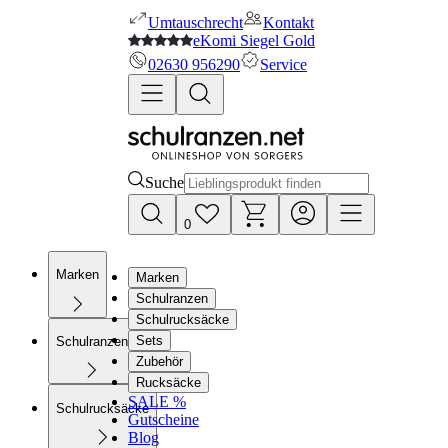
Umtauschrecht
Kontakt
eKomi Siegel Gold
02630 956290
Service
Suche
0
Marken
Marken
Schulranzen
Schulrucksäcke
Sets
Schulranzen
Zubehör
Rucksäcke
SALE %
Schulrucksäcke
Gutscheine
Blog