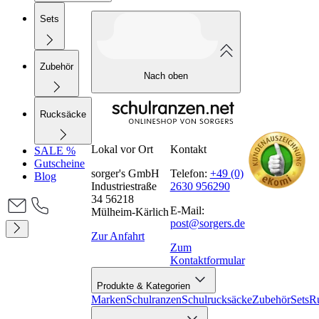
Sets
Zubehör
Nach oben
Rucksäcke
Lokal vor Ort
Kontakt
SALE %
Gutscheine
sorger's GmbH
Telefon:
+49 (0)
Blog
Industriestraße
2630 956290
34 56218
E-Mail:
Mülheim-Kärlich
post@sorgers.de
Zur Anfahrt
Zum
Kontaktformular
Produkte & Kategorien
Marken
Schulranzen
Schulrucksäcke
Zubehör
Sets
R