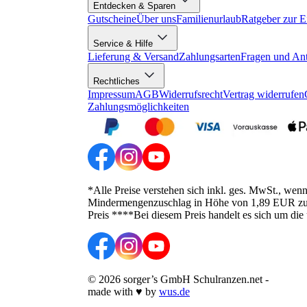
Entdecken & Sparen
Gutscheine
Über uns
Familienurlaub
Ratgeber zur E
Service & Hilfe
Lieferung & Versand
Zahlungsarten
Fragen und An
Rechtliches
Impressum
AGB
Widerrufsrecht
Vertrag widerrufen
Zahlungsmöglichkeiten
*Alle Preise verstehen sich inkl. ges. MwSt., wen
Mindermengenzuschlag in Höhe von 1,89 EUR zusätz
Preis ****Bei diesem Preis handelt es sich um die
©
2026
sorger’s GmbH Schulranzen.net
-
made with
♥
by
wus.de