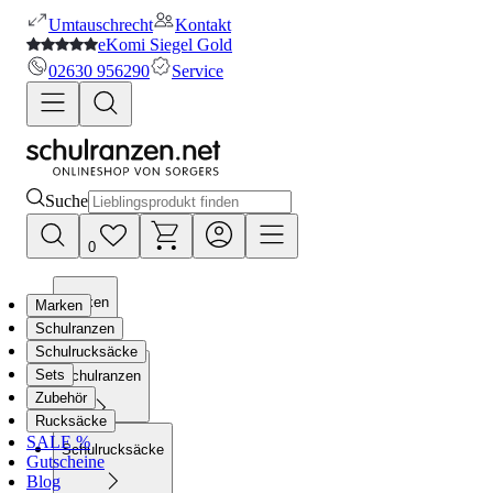
Umtauschrecht
Kontakt
eKomi Siegel Gold
02630 956290
Service
Suche
0
Marken
Marken
Schulranzen
Schulrucksäcke
Sets
Schulranzen
Zubehör
Rucksäcke
SALE %
Schulrucksäcke
Gutscheine
Blog