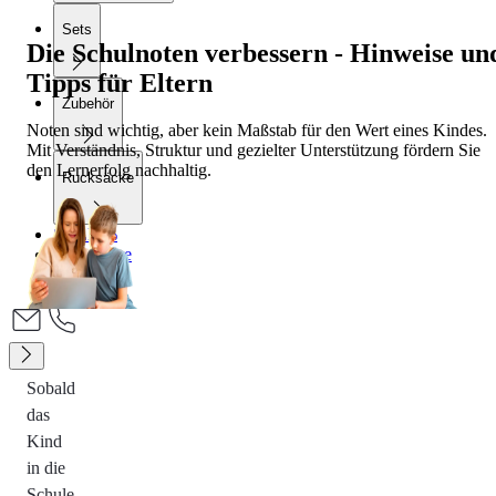
Sets
Die Schulnoten verbessern - Hinweise un
Tipps für Eltern
Zubehör
Noten sind wichtig, aber kein Maßstab für den Wert eines Kindes.
Mit Verständnis, Struktur und gezielter Unterstützung fördern Sie
den Lernerfolg nachhaltig.
Rucksäcke
SALE %
Gutscheine
Blog
Sobald
das
Kind
in die
Schule