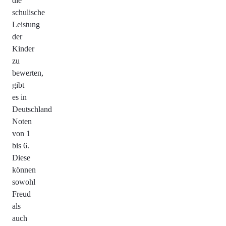
die
schulische
Leistung
der
Kinder
zu
bewerten,
gibt
es in
Deutschland
Noten
von 1
bis 6.
Diese
können
sowohl
Freud
als
auch