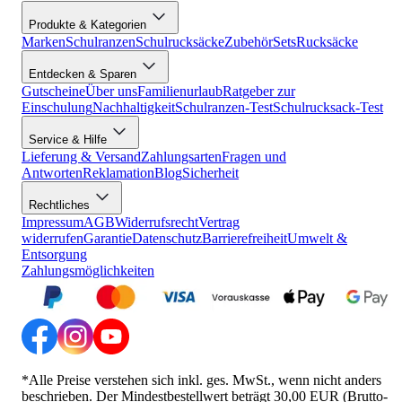
Produkte & Kategorien
Marken
Schulranzen
Schulrucksäcke
Zubehör
Sets
Rucksäcke
Entdecken & Sparen
Gutscheine
Über uns
Familienurlaub
Ratgeber zur
Einschulung
Nachhaltigkeit
Schulranzen-Test
Schulrucksack-Test
Service & Hilfe
Lieferung & Versand
Zahlungsarten
Fragen und
Antworten
Reklamation
Blog
Sicherheit
Rechtliches
Impressum
AGB
Widerrufsrecht
Vertrag
widerrufen
Garantie
Datenschutz
Barrierefreiheit
Umwelt &
Entsorgung
Zahlungsmöglichkeiten
*Alle Preise verstehen sich inkl. ges. MwSt., wenn nicht anders
beschrieben. Der Mindestbestellwert beträgt 30,00 EUR (Brutto-