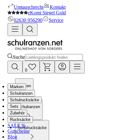
Umtauschrecht
Kontakt
eKomi Siegel Gold
02630 956290
Service
Suche
0
Marken
Marken
Schulranzen
Schulrucksäcke
Sets
Schulranzen
Zubehör
Rucksäcke
SALE %
Schulrucksäcke
Gutscheine
Blog