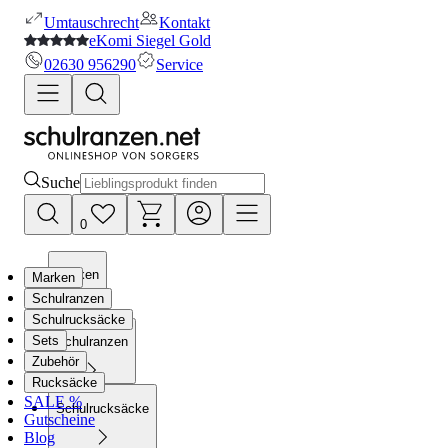
Umtauschrecht
Kontakt
eKomi Siegel Gold
02630 956290
Service
Suche
0
Marken
Marken
Schulranzen
Schulrucksäcke
Sets
Schulranzen
Zubehör
Rucksäcke
SALE %
Schulrucksäcke
Gutscheine
Blog