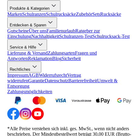
Produkte & Kategorien
Marken
Schulranzen
Schulrucksäcke
Zubehör
Sets
Rucksäcke
Entdecken & Sparen
Gutscheine
Über uns
Familienurlaub
Ratgeber zur
Einschulung
Nachhaltigkeit
Schulranzen-Test
Schulrucksack-Test
Service & Hilfe
Lieferung & Versand
Zahlungsarten
Fragen und
Antworten
Reklamation
Blog
Sicherheit
Rechtliches
Impressum
AGB
Widerrufsrecht
Vertrag
widerrufen
Garantie
Datenschutz
Barrierefreiheit
Umwelt &
Entsorgung
Zahlungsmöglichkeiten
*Alle Preise verstehen sich inkl. ges. MwSt., wenn nicht anders
beschrieben. Der Mindestbestellwert beträgt 30,00 EUR (Brutto-