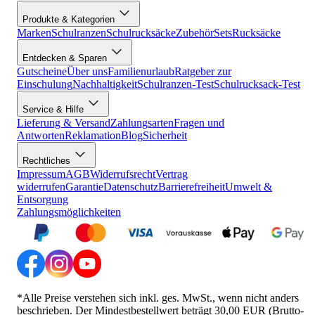
Produkte & Kategorien
Marken
Schulranzen
Schulrucksäcke
Zubehör
Sets
Rucksäcke
Entdecken & Sparen
Gutscheine
Über uns
Familienurlaub
Ratgeber zur
Einschulung
Nachhaltigkeit
Schulranzen-Test
Schulrucksack-Test
Service & Hilfe
Lieferung & Versand
Zahlungsarten
Fragen und
Antworten
Reklamation
Blog
Sicherheit
Rechtliches
Impressum
AGB
Widerrufsrecht
Vertrag
widerrufen
Garantie
Datenschutz
Barrierefreiheit
Umwelt &
Entsorgung
Zahlungsmöglichkeiten
*Alle Preise verstehen sich inkl. ges. MwSt., wenn nicht anders
beschrieben. Der Mindestbestellwert beträgt 30,00 EUR (Brutto-