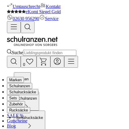
Umtauschrecht
Kontakt
eKomi Siegel Gold
02630 956290
Service
Suche
0
Marken
Marken
Schulranzen
Schulrucksäcke
Sets
Schulranzen
Zubehör
Rucksäcke
SALE %
Schulrucksäcke
Gutscheine
Blog