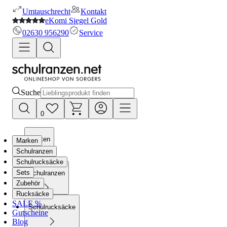
Umtauschrecht
Kontakt
eKomi Siegel Gold
02630 956290
Service
Suche
0
Marken
Marken
Schulranzen
Schulrucksäcke
Sets
Schulranzen
Zubehör
Rucksäcke
SALE %
Schulrucksäcke
Gutscheine
Blog