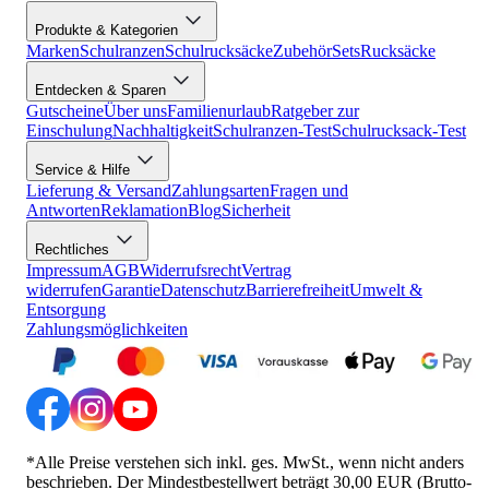
Produkte & Kategorien
Marken
Schulranzen
Schulrucksäcke
Zubehör
Sets
Rucksäcke
Entdecken & Sparen
Gutscheine
Über uns
Familienurlaub
Ratgeber zur
Einschulung
Nachhaltigkeit
Schulranzen-Test
Schulrucksack-Test
Service & Hilfe
Lieferung & Versand
Zahlungsarten
Fragen und
Antworten
Reklamation
Blog
Sicherheit
Rechtliches
Impressum
AGB
Widerrufsrecht
Vertrag
widerrufen
Garantie
Datenschutz
Barrierefreiheit
Umwelt &
Entsorgung
Zahlungsmöglichkeiten
*Alle Preise verstehen sich inkl. ges. MwSt., wenn nicht anders
beschrieben. Der Mindestbestellwert beträgt 30,00 EUR (Brutto-