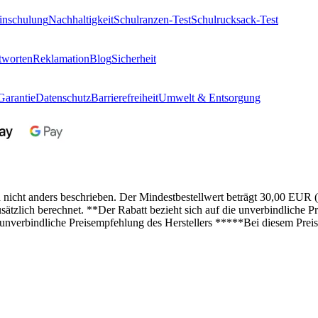
inschulung
Nachhaltigkeit
Schulranzen-Test
Schulrucksack-Test
tworten
Reklamation
Blog
Sicherheit
Garantie
Datenschutz
Barrierefreiheit
Umwelt & Entsorgung
n nicht anders beschrieben. Der Mindestbestellwert beträgt 30,00 EUR 
lich berechnet. **Der Rabatt bezieht sich auf die unverbindliche Pre
 unverbindliche Preisempfehlung des Herstellers *****Bei diesem Preis