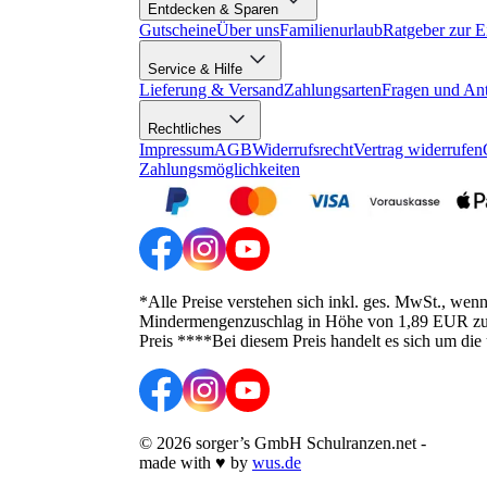
Entdecken & Sparen
Gutscheine
Über uns
Familienurlaub
Ratgeber zur E
Service & Hilfe
Lieferung & Versand
Zahlungsarten
Fragen und An
Rechtliches
Impressum
AGB
Widerrufsrecht
Vertrag widerrufen
Zahlungsmöglichkeiten
*Alle Preise verstehen sich inkl. ges. MwSt., wen
Mindermengenzuschlag in Höhe von 1,89 EUR zusätz
Preis ****Bei diesem Preis handelt es sich um die
©
2026
sorger’s GmbH Schulranzen.net
-
made with
♥
by
wus.de