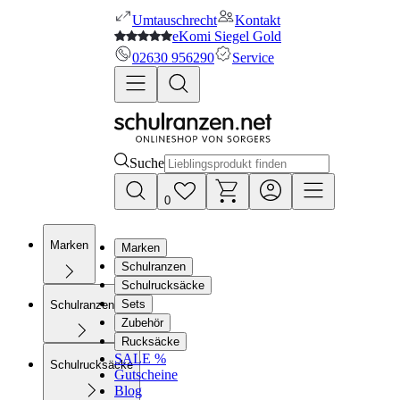
Umtauschrecht
Kontakt
eKomi Siegel Gold
02630 956290
Service
Suche
0
Marken
Marken
Schulranzen
Schulrucksäcke
Sets
Schulranzen
Zubehör
Rucksäcke
SALE %
Schulrucksäcke
Gutscheine
Blog