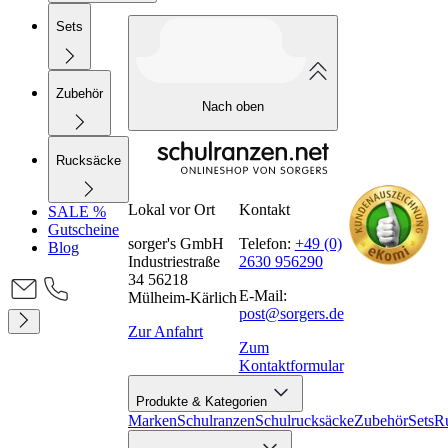
Sets
Zubehör
Nach oben
Rucksäcke
Lokal vor Ort
Kontakt
SALE %
Gutscheine
sorger's GmbH
Telefon:
+49 (0)
Blog
Industriestraße
2630 956290
34 56218
E-Mail:
Mülheim-Kärlich
post@sorgers.de
Zur Anfahrt
Zum
Kontaktformular
Produkte & Kategorien
Marken
Schulranzen
Schulrucksäcke
Zubehör
Sets
R