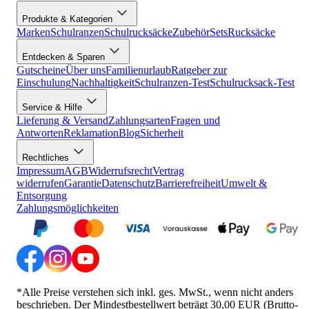
Produkte & Kategorien
Marken
Schulranzen
Schulrucksäcke
Zubehör
Sets
Rucksäcke
Entdecken & Sparen
Gutscheine
Über uns
Familienurlaub
Ratgeber zur
Einschulung
Nachhaltigkeit
Schulranzen-Test
Schulrucksack-Test
Service & Hilfe
Lieferung & Versand
Zahlungsarten
Fragen und
Antworten
Reklamation
Blog
Sicherheit
Rechtliches
Impressum
AGB
Widerrufsrecht
Vertrag
widerrufen
Garantie
Datenschutz
Barrierefreiheit
Umwelt &
Entsorgung
Zahlungsmöglichkeiten
*Alle Preise verstehen sich inkl. ges. MwSt., wenn nicht anders
beschrieben. Der Mindestbestellwert beträgt 30,00 EUR (Brutto-