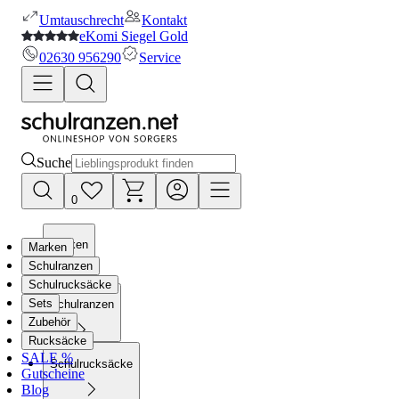
Umtauschrecht
Kontakt
eKomi Siegel Gold
02630 956290
Service
Suche
0
Marken
Marken
Schulranzen
Schulrucksäcke
Sets
Schulranzen
Zubehör
Rucksäcke
SALE %
Schulrucksäcke
Gutscheine
Blog