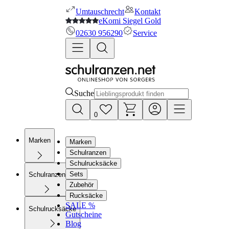
Umtauschrecht
Kontakt
eKomi Siegel Gold
02630 956290
Service
Suche
0
Marken
Marken
Schulranzen
Schulrucksäcke
Sets
Schulranzen
Zubehör
Rucksäcke
SALE %
Schulrucksäcke
Gutscheine
Blog