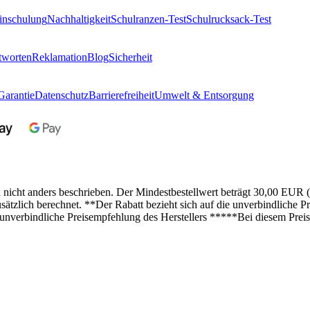
inschulung
Nachhaltigkeit
Schulranzen-Test
Schulrucksack-Test
tworten
Reklamation
Blog
Sicherheit
Garantie
Datenschutz
Barrierefreiheit
Umwelt & Entsorgung
n nicht anders beschrieben. Der Mindestbestellwert beträgt 30,00 EUR 
lich berechnet. **Der Rabatt bezieht sich auf die unverbindliche Pre
 unverbindliche Preisempfehlung des Herstellers *****Bei diesem Preis