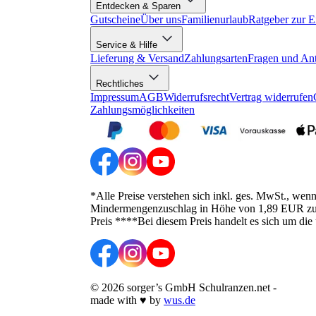
Entdecken & Sparen
Gutscheine
Über uns
Familienurlaub
Ratgeber zur E
Service & Hilfe
Lieferung & Versand
Zahlungsarten
Fragen und An
Rechtliches
Impressum
AGB
Widerrufsrecht
Vertrag widerrufen
Zahlungsmöglichkeiten
*Alle Preise verstehen sich inkl. ges. MwSt., wen
Mindermengenzuschlag in Höhe von 1,89 EUR zusätz
Preis ****Bei diesem Preis handelt es sich um die
©
2026
sorger’s GmbH Schulranzen.net
-
made with
♥
by
wus.de