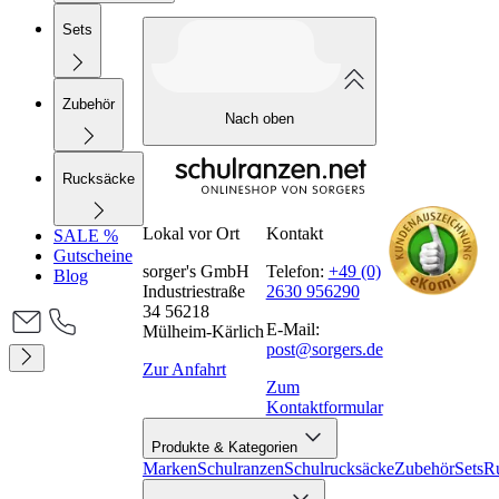
Sets
Zubehör
Nach oben
Rucksäcke
Lokal vor Ort
Kontakt
SALE %
Gutscheine
sorger's GmbH
Telefon:
+49 (0)
Blog
Industriestraße
2630 956290
34 56218
E-Mail:
Mülheim-Kärlich
post@sorgers.de
Zur Anfahrt
Zum
Kontaktformular
Produkte & Kategorien
Marken
Schulranzen
Schulrucksäcke
Zubehör
Sets
R