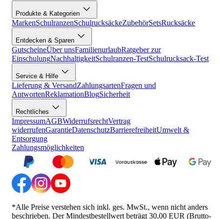
Produkte & Kategorien
Marken
Schulranzen
Schulrucksäcke
Zubehör
Sets
Rucksäcke
Entdecken & Sparen
Gutscheine
Über uns
Familienurlaub
Ratgeber zur
Einschulung
Nachhaltigkeit
Schulranzen-Test
Schulrucksack-Test
Service & Hilfe
Lieferung & Versand
Zahlungsarten
Fragen und
Antworten
Reklamation
Blog
Sicherheit
Rechtliches
Impressum
AGB
Widerrufsrecht
Vertrag
widerrufen
Garantie
Datenschutz
Barrierefreiheit
Umwelt &
Entsorgung
Zahlungsmöglichkeiten
*Alle Preise verstehen sich inkl. ges. MwSt., wenn nicht anders
beschrieben. Der Mindestbestellwert beträgt 30,00 EUR (Brutto-