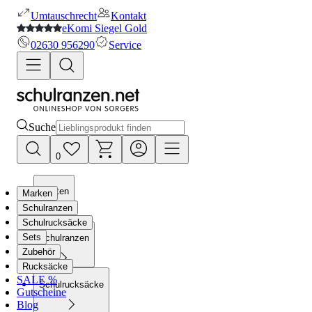
Umtauschrecht
Kontakt
eKomi Siegel Gold
02630 956290
Service
Suche
0
Marken
Marken
Schulranzen
Schulrucksäcke
Sets
Schulranzen
Zubehör
Rucksäcke
SALE %
Schulrucksäcke
Gutscheine
Blog