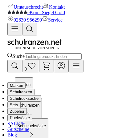
Umtauschrecht
Kontakt
eKomi Siegel Gold
02630 956290
Service
Suche
0
Marken
Marken
Schulranzen
Schulrucksäcke
Sets
Schulranzen
Zubehör
Rucksäcke
SALE %
Schulrucksäcke
Gutscheine
Blog