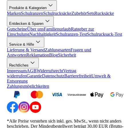
Produkte & Kategorien
Marken
Schulranzen
Schulrucksäcke
Zubehör
Sets
Rucksäcke
Entdecken & Sparen
Gutscheine
Über uns
Familienurlaub
Ratgeber zur
Einschulung
Nachhaltigkeit
Schulranzen-Test
Schulrucksack-Test
Service & Hilfe
Lieferung & Versand
Zahlungsarten
Fragen und
Antworten
Reklamation
Blog
Sicherheit
Rechtliches
Impressum
AGB
Widerrufsrecht
Vertrag
widerrufen
Garantie
Datenschutz
Barrierefreiheit
Umwelt &
Entsorgung
Zahlungsmöglichkeiten
*Alle Preise verstehen sich inkl. ges. MwSt., wenn nicht anders
beschrieben. Der Mindestbestellwert beträgt 30,00 EUR (Brutto-