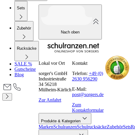
Sets
Zubehör
Nach oben
Rucksäcke
Lokal vor Ort
Kontakt
SALE %
Gutscheine
sorger's GmbH
Telefon:
+49 (0)
Blog
Industriestraße
2630 956290
34 56218
E-Mail:
Mülheim-Kärlich
post@sorgers.de
Zur Anfahrt
Zum
Kontaktformular
Produkte & Kategorien
Marken
Schulranzen
Schulrucksäcke
Zubehör
Sets
R