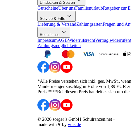
Entdecken & Sparen
Gutscheine
Über uns
Familienurlaub
Ratgeber zur E
Service & Hilfe
Lieferung & Versand
Zahlungsarten
Fragen und An
Rechtliches
Impressum
AGB
Widerrufsrecht
Vertrag widerrufen
Zahlungsmöglichkeiten
*Alle Preise verstehen sich inkl. ges. MwSt., wen
Mindermengenzuschlag in Höhe von 1,89 EUR zusätz
Preis ****Bei diesem Preis handelt es sich um die
©
2026
sorger’s GmbH Schulranzen.net
-
made with
♥
by
wus.de