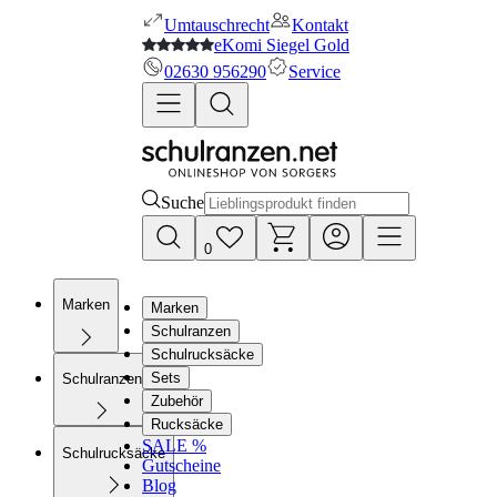
Umtauschrecht
Kontakt
eKomi Siegel Gold
02630 956290
Service
Suche
0
Marken
Marken
Schulranzen
Schulrucksäcke
Sets
Schulranzen
Zubehör
Rucksäcke
SALE %
Schulrucksäcke
Gutscheine
Blog