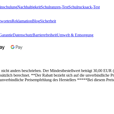
inschulung
Nachhaltigkeit
Schulranzen-Test
Schulrucksack-Test
tworten
Reklamation
Blog
Sicherheit
Garantie
Datenschutz
Barrierefreiheit
Umwelt & Entsorgung
n nicht anders beschrieben. Der Mindestbestellwert beträgt 30,00 EUR 
lich berechnet. **Der Rabatt bezieht sich auf die unverbindliche Pre
 unverbindliche Preisempfehlung des Herstellers *****Bei diesem Preis