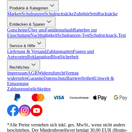
Produkte & Kategorien
Marken
Schulranzen
Schulrucksäcke
Zubehör
Sets
Rucksäcke
Entdecken & Sparen
Gutscheine
Über uns
Familienurlaub
Ratgeber zur
Einschulung
Nachhaltigkeit
Schulranzen-Test
Schulrucksack-Test
Service & Hilfe
Lieferung & Versand
Zahlungsarten
Fragen und
Antworten
Reklamation
Blog
Sicherheit
Rechtliches
Impressum
AGB
Widerrufsrecht
Vertrag
widerrufen
Garantie
Datenschutz
Barrierefreiheit
Umwelt &
Entsorgung
Zahlungsmöglichkeiten
*Alle Preise verstehen sich inkl. ges. MwSt., wenn nicht anders
beschrieben. Der Mindestbestellwert beträgt 30,00 EUR (Brutto-