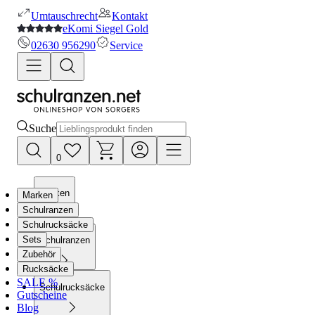
Umtauschrecht
Kontakt
eKomi Siegel Gold
02630 956290
Service
Suche
0
Marken
Marken
Schulranzen
Schulrucksäcke
Sets
Schulranzen
Zubehör
Rucksäcke
SALE %
Schulrucksäcke
Gutscheine
Blog