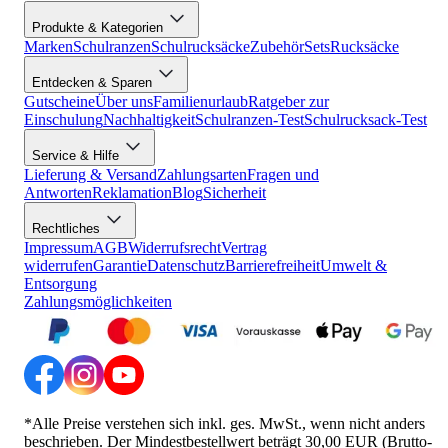
Produkte & Kategorien
Marken
Schulranzen
Schulrucksäcke
Zubehör
Sets
Rucksäcke
Entdecken & Sparen
Gutscheine
Über uns
Familienurlaub
Ratgeber zur
Einschulung
Nachhaltigkeit
Schulranzen-Test
Schulrucksack-Test
Service & Hilfe
Lieferung & Versand
Zahlungsarten
Fragen und
Antworten
Reklamation
Blog
Sicherheit
Rechtliches
Impressum
AGB
Widerrufsrecht
Vertrag
widerrufen
Garantie
Datenschutz
Barrierefreiheit
Umwelt &
Entsorgung
Zahlungsmöglichkeiten
*Alle Preise verstehen sich inkl. ges. MwSt., wenn nicht anders
beschrieben. Der Mindestbestellwert beträgt 30,00 EUR (Brutto-