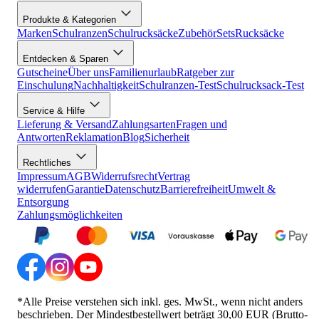
Produkte & Kategorien
Marken
Schulranzen
Schulrucksäcke
Zubehör
Sets
Rucksäcke
Entdecken & Sparen
Gutscheine
Über uns
Familienurlaub
Ratgeber zur
Einschulung
Nachhaltigkeit
Schulranzen-Test
Schulrucksack-Test
Service & Hilfe
Lieferung & Versand
Zahlungsarten
Fragen und
Antworten
Reklamation
Blog
Sicherheit
Rechtliches
Impressum
AGB
Widerrufsrecht
Vertrag
widerrufen
Garantie
Datenschutz
Barrierefreiheit
Umwelt &
Entsorgung
Zahlungsmöglichkeiten
*Alle Preise verstehen sich inkl. ges. MwSt., wenn nicht anders
beschrieben. Der Mindestbestellwert beträgt 30,00 EUR (Brutto-