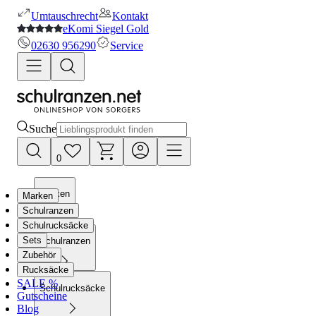
Umtauschrecht
Kontakt
eKomi Siegel Gold
02630 956290
Service
Suche
0
Marken
Marken
Schulranzen
Schulrucksäcke
Sets
Schulranzen
Zubehör
Rucksäcke
SALE %
Schulrucksäcke
Gutscheine
Blog