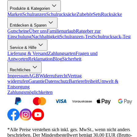
Produkte & Kategorien
Marken
Schulranzen
Schulrucksäcke
Zubehör
Sets
Rucksäcke
Entdecken & Sparen
Gutscheine
Über uns
Familienurlaub
Ratgeber zur
Einschulung
Nachhaltigkeit
Schulranzen-Test
Schulrucksack-Test
Service & Hilfe
Lieferung & Versand
Zahlungsarten
Fragen und
Antworten
Reklamation
Blog
Sicherheit
Rechtliches
Impressum
AGB
Widerrufsrecht
Vertrag
widerrufen
Garantie
Datenschutz
Barrierefreiheit
Umwelt &
Entsorgung
Zahlungsmöglichkeiten
*Alle Preise verstehen sich inkl. ges. MwSt., wenn nicht anders
beschrieben. Der Mindestbestellwert beträgt 30,00 EUR (Brutto-