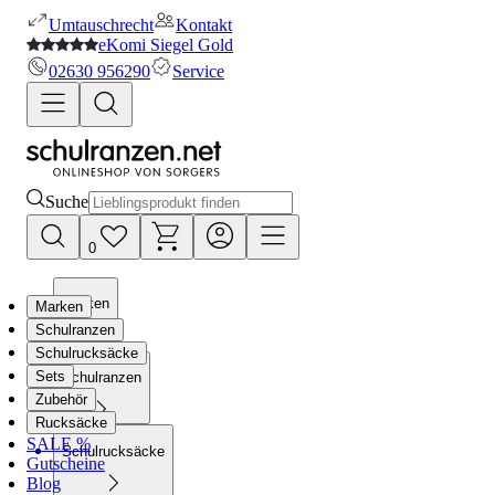
Umtauschrecht
Kontakt
eKomi Siegel Gold
02630 956290
Service
Suche
0
Marken
Marken
Schulranzen
Schulrucksäcke
Sets
Schulranzen
Zubehör
Rucksäcke
SALE %
Schulrucksäcke
Gutscheine
Blog