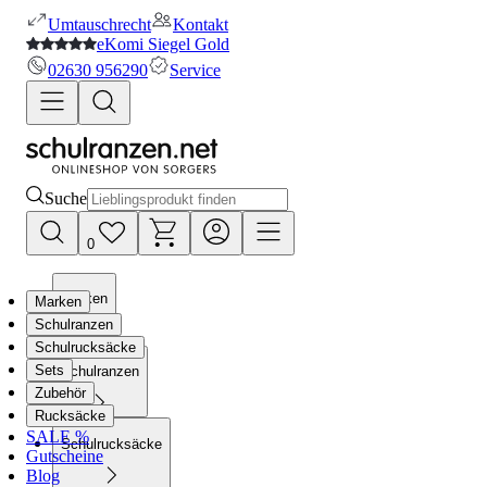
Umtauschrecht
Kontakt
eKomi Siegel Gold
02630 956290
Service
Suche
0
Marken
Marken
Schulranzen
Schulrucksäcke
Sets
Schulranzen
Zubehör
Rucksäcke
SALE %
Schulrucksäcke
Gutscheine
Blog