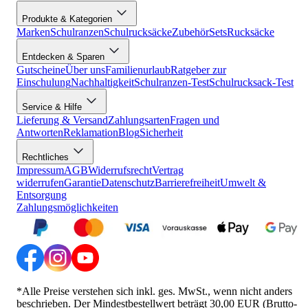
Produkte & Kategorien
Marken
Schulranzen
Schulrucksäcke
Zubehör
Sets
Rucksäcke
Entdecken & Sparen
Gutscheine
Über uns
Familienurlaub
Ratgeber zur
Einschulung
Nachhaltigkeit
Schulranzen-Test
Schulrucksack-Test
Service & Hilfe
Lieferung & Versand
Zahlungsarten
Fragen und
Antworten
Reklamation
Blog
Sicherheit
Rechtliches
Impressum
AGB
Widerrufsrecht
Vertrag
widerrufen
Garantie
Datenschutz
Barrierefreiheit
Umwelt &
Entsorgung
Zahlungsmöglichkeiten
*Alle Preise verstehen sich inkl. ges. MwSt., wenn nicht anders
beschrieben. Der Mindestbestellwert beträgt 30,00 EUR (Brutto-