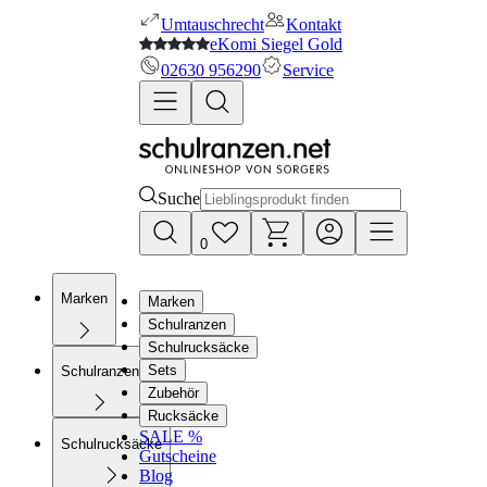
Umtauschrecht
Kontakt
eKomi Siegel Gold
02630 956290
Service
Suche
0
Marken
Marken
Schulranzen
Schulrucksäcke
Sets
Schulranzen
Zubehör
Rucksäcke
SALE %
Schulrucksäcke
Gutscheine
Blog