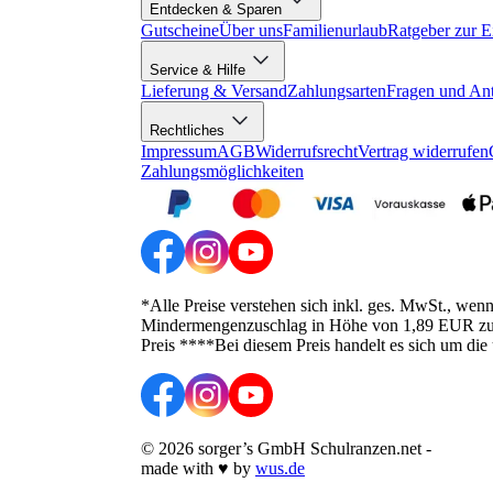
Entdecken & Sparen
Gutscheine
Über uns
Familienurlaub
Ratgeber zur E
Service & Hilfe
Lieferung & Versand
Zahlungsarten
Fragen und An
Rechtliches
Impressum
AGB
Widerrufsrecht
Vertrag widerrufen
Zahlungsmöglichkeiten
*Alle Preise verstehen sich inkl. ges. MwSt., wen
Mindermengenzuschlag in Höhe von 1,89 EUR zusätz
Preis ****Bei diesem Preis handelt es sich um die
©
2026
sorger’s GmbH Schulranzen.net
-
made with
♥
by
wus.de