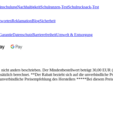
inschulung
Nachhaltigkeit
Schulranzen-Test
Schulrucksack-Test
tworten
Reklamation
Blog
Sicherheit
Garantie
Datenschutz
Barrierefreiheit
Umwelt & Entsorgung
n nicht anders beschrieben. Der Mindestbestellwert beträgt 30,00 EUR 
lich berechnet. **Der Rabatt bezieht sich auf die unverbindliche Pre
 unverbindliche Preisempfehlung des Herstellers *****Bei diesem Preis