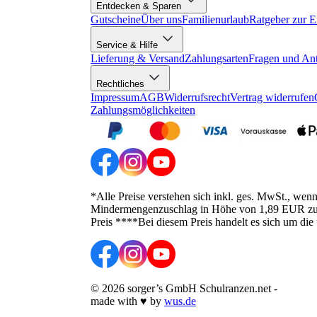
Entdecken & Sparen
Gutscheine
Über uns
Familienurlaub
Ratgeber zur E
Service & Hilfe
Lieferung & Versand
Zahlungsarten
Fragen und An
Rechtliches
Impressum
AGB
Widerrufsrecht
Vertrag widerrufen
Zahlungsmöglichkeiten
*Alle Preise verstehen sich inkl. ges. MwSt., wen
Mindermengenzuschlag in Höhe von 1,89 EUR zusätz
Preis ****Bei diesem Preis handelt es sich um die
©
2026
sorger’s GmbH Schulranzen.net
-
made with
♥
by
wus.de