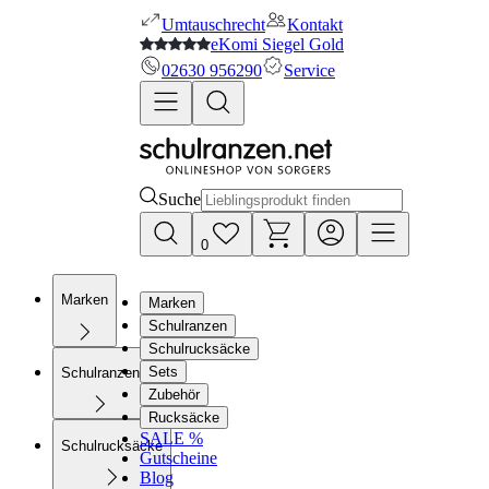
Umtauschrecht
Kontakt
eKomi Siegel Gold
02630 956290
Service
Suche
0
Marken
Marken
Schulranzen
Schulrucksäcke
Sets
Schulranzen
Zubehör
Rucksäcke
SALE %
Schulrucksäcke
Gutscheine
Blog