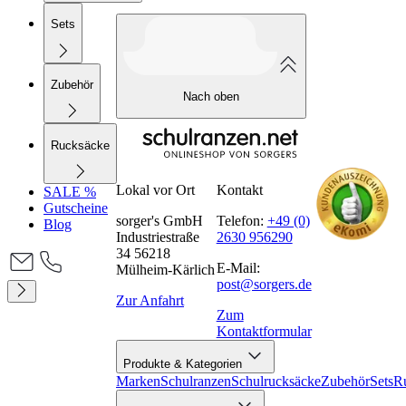
Sets
Zubehör
Nach oben
Rucksäcke
Lokal vor Ort
Kontakt
SALE %
Gutscheine
sorger's GmbH
Telefon:
+49 (0)
Blog
Industriestraße
2630 956290
34 56218
E-Mail:
Mülheim-Kärlich
post@sorgers.de
Zur Anfahrt
Zum
Kontaktformular
Produkte & Kategorien
Marken
Schulranzen
Schulrucksäcke
Zubehör
Sets
R