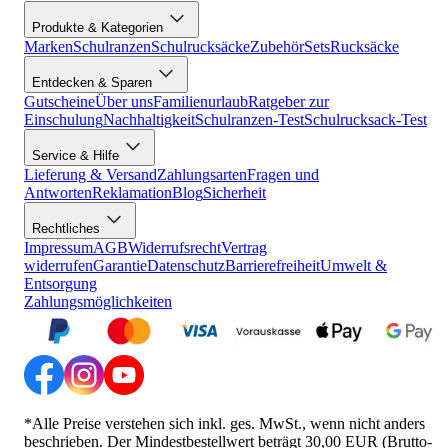
Produkte & Kategorien
Marken
Schulranzen
Schulrucksäcke
Zubehör
Sets
Rucksäcke
Entdecken & Sparen
Gutscheine
Über uns
Familienurlaub
Ratgeber zur
Einschulung
Nachhaltigkeit
Schulranzen-Test
Schulrucksack-Test
Service & Hilfe
Lieferung & Versand
Zahlungsarten
Fragen und
Antworten
Reklamation
Blog
Sicherheit
Rechtliches
Impressum
AGB
Widerrufsrecht
Vertrag
widerrufen
Garantie
Datenschutz
Barrierefreiheit
Umwelt &
Entsorgung
Zahlungsmöglichkeiten
*Alle Preise verstehen sich inkl. ges. MwSt., wenn nicht anders
beschrieben. Der Mindestbestellwert beträgt 30,00 EUR (Brutto-