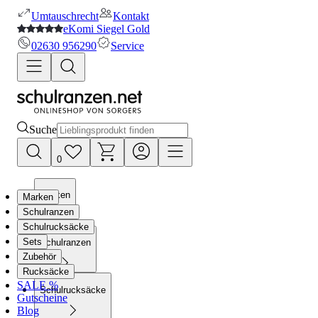
Umtauschrecht
Kontakt
eKomi Siegel Gold
02630 956290
Service
Suche
0
Marken
Marken
Schulranzen
Schulrucksäcke
Sets
Schulranzen
Zubehör
Rucksäcke
SALE %
Schulrucksäcke
Gutscheine
Blog