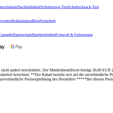
inschulung
Nachhaltigkeit
Schulranzen-Test
Schulrucksack-Test
tworten
Reklamation
Blog
Sicherheit
Garantie
Datenschutz
Barrierefreiheit
Umwelt & Entsorgung
n nicht anders beschrieben. Der Mindestbestellwert beträgt 30,00 EUR 
lich berechnet. **Der Rabatt bezieht sich auf die unverbindliche Pre
 unverbindliche Preisempfehlung des Herstellers *****Bei diesem Preis