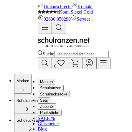
Umtauschrecht
Kontakt
eKomi Siegel Gold
02630 956290
Service
Suche
0
Marken
Marken
Schulranzen
Schulrucksäcke
Sets
Schulranzen
Zubehör
Rucksäcke
SALE %
Schulrucksäcke
Gutscheine
Blog