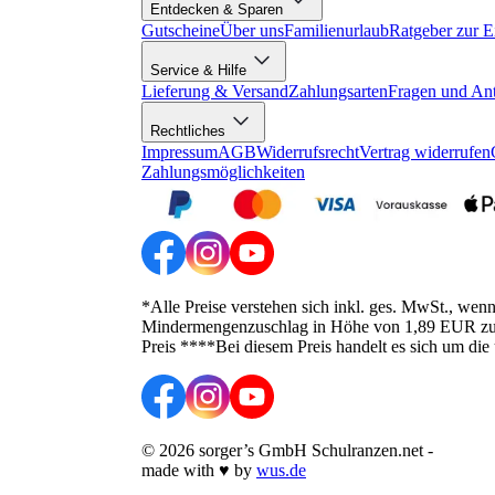
Entdecken & Sparen
Gutscheine
Über uns
Familienurlaub
Ratgeber zur E
Service & Hilfe
Lieferung & Versand
Zahlungsarten
Fragen und An
Rechtliches
Impressum
AGB
Widerrufsrecht
Vertrag widerrufen
Zahlungsmöglichkeiten
*Alle Preise verstehen sich inkl. ges. MwSt., wen
Mindermengenzuschlag in Höhe von 1,89 EUR zusätz
Preis ****Bei diesem Preis handelt es sich um die
©
2026
sorger’s GmbH Schulranzen.net
-
made with
♥
by
wus.de