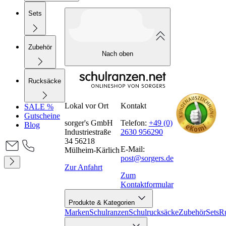
Sets
Zubehör
Nach oben
Rucksäcke
Lokal vor Ort
Kontakt
SALE %
Gutscheine
sorger's GmbH
Telefon:
+49 (0)
Blog
Industriestraße
2630 956290
34 56218
E-Mail:
Mülheim-Kärlich
post@sorgers.de
Zur Anfahrt
Zum
Kontaktformular
Produkte & Kategorien
Marken
Schulranzen
Schulrucksäcke
Zubehör
Sets
R