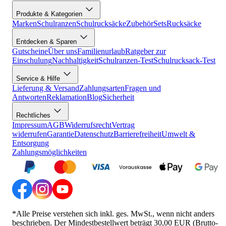
Produkte & Kategorien
Marken
Schulranzen
Schulrucksäcke
Zubehör
Sets
Rucksäcke
Entdecken & Sparen
Gutscheine
Über uns
Familienurlaub
Ratgeber zur
Einschulung
Nachhaltigkeit
Schulranzen-Test
Schulrucksack-Test
Service & Hilfe
Lieferung & Versand
Zahlungsarten
Fragen und
Antworten
Reklamation
Blog
Sicherheit
Rechtliches
Impressum
AGB
Widerrufsrecht
Vertrag
widerrufen
Garantie
Datenschutz
Barrierefreiheit
Umwelt &
Entsorgung
Zahlungsmöglichkeiten
*Alle Preise verstehen sich inkl. ges. MwSt., wenn nicht anders
beschrieben. Der Mindestbestellwert beträgt 30,00 EUR (Brutto-