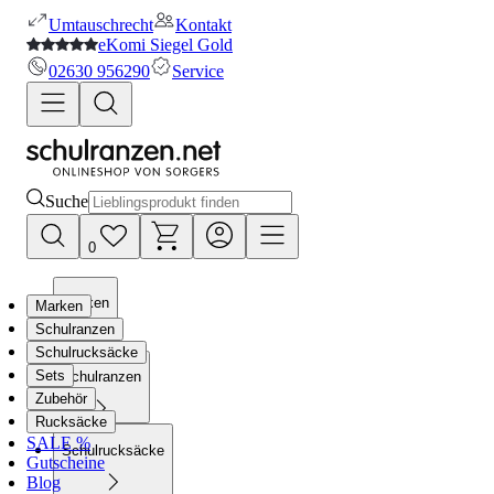
Umtauschrecht
Kontakt
eKomi Siegel Gold
02630 956290
Service
Suche
0
Marken
Marken
Schulranzen
Schulrucksäcke
Sets
Schulranzen
Zubehör
Rucksäcke
SALE %
Schulrucksäcke
Gutscheine
Blog