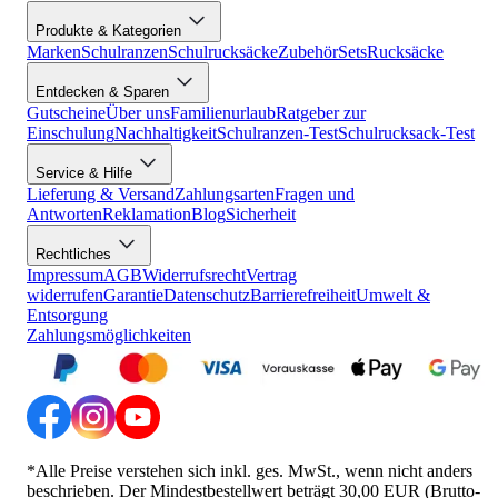
Produkte & Kategorien
Marken
Schulranzen
Schulrucksäcke
Zubehör
Sets
Rucksäcke
Entdecken & Sparen
Gutscheine
Über uns
Familienurlaub
Ratgeber zur
Einschulung
Nachhaltigkeit
Schulranzen-Test
Schulrucksack-Test
Service & Hilfe
Lieferung & Versand
Zahlungsarten
Fragen und
Antworten
Reklamation
Blog
Sicherheit
Rechtliches
Impressum
AGB
Widerrufsrecht
Vertrag
widerrufen
Garantie
Datenschutz
Barrierefreiheit
Umwelt &
Entsorgung
Zahlungsmöglichkeiten
*Alle Preise verstehen sich inkl. ges. MwSt., wenn nicht anders
beschrieben. Der Mindestbestellwert beträgt 30,00 EUR (Brutto-