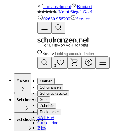
Umtauschrecht
Kontakt
eKomi Siegel Gold
02630 956290
Service
Suche
0
Marken
Marken
Schulranzen
Schulrucksäcke
Sets
Schulranzen
Zubehör
Rucksäcke
SALE %
Schulrucksäcke
Gutscheine
Blog