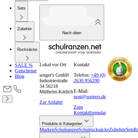
Sets
Zubehör
Nach oben
Rucksäcke
Lokal vor Ort
Kontakt
SALE %
Gutscheine
sorger's GmbH
Telefon:
+49 (0)
Blog
Industriestraße
2630 956290
34 56218
E-Mail:
Mülheim-Kärlich
post@sorgers.de
Zur Anfahrt
Zum
Kontaktformular
Produkte & Kategorien
Marken
Schulranzen
Schulrucksäcke
Zubehör
Sets
R