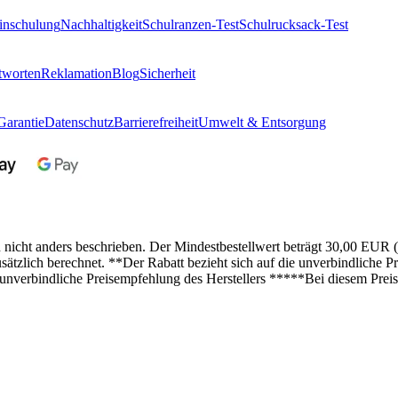
inschulung
Nachhaltigkeit
Schulranzen-Test
Schulrucksack-Test
tworten
Reklamation
Blog
Sicherheit
Garantie
Datenschutz
Barrierefreiheit
Umwelt & Entsorgung
n nicht anders beschrieben. Der Mindestbestellwert beträgt 30,00 EUR 
lich berechnet. **Der Rabatt bezieht sich auf die unverbindliche Pre
 unverbindliche Preisempfehlung des Herstellers *****Bei diesem Preis