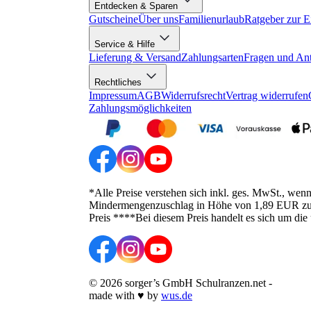
Entdecken & Sparen
Gutscheine
Über uns
Familienurlaub
Ratgeber zur E
Service & Hilfe
Lieferung & Versand
Zahlungsarten
Fragen und An
Rechtliches
Impressum
AGB
Widerrufsrecht
Vertrag widerrufen
Zahlungsmöglichkeiten
*Alle Preise verstehen sich inkl. ges. MwSt., wen
Mindermengenzuschlag in Höhe von 1,89 EUR zusätz
Preis ****Bei diesem Preis handelt es sich um die
©
2026
sorger’s GmbH Schulranzen.net
-
made with
♥
by
wus.de