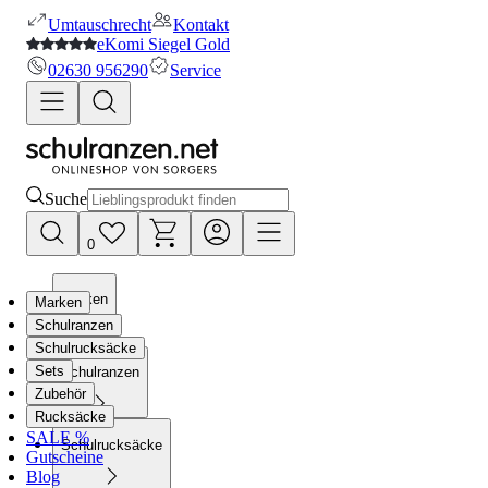
Umtauschrecht
Kontakt
eKomi Siegel Gold
02630 956290
Service
Suche
0
Marken
Marken
Schulranzen
Schulrucksäcke
Sets
Schulranzen
Zubehör
Rucksäcke
SALE %
Schulrucksäcke
Gutscheine
Blog