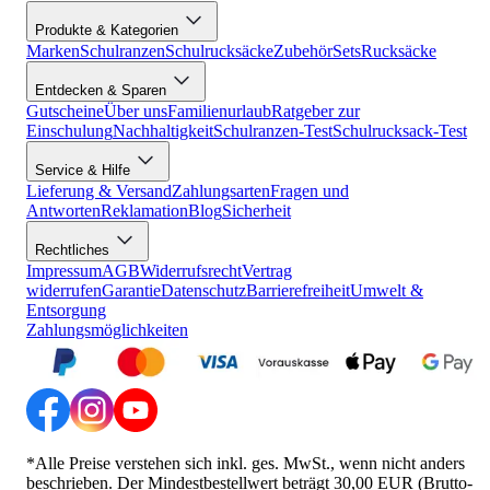
Produkte & Kategorien
Marken
Schulranzen
Schulrucksäcke
Zubehör
Sets
Rucksäcke
Entdecken & Sparen
Gutscheine
Über uns
Familienurlaub
Ratgeber zur
Einschulung
Nachhaltigkeit
Schulranzen-Test
Schulrucksack-Test
Service & Hilfe
Lieferung & Versand
Zahlungsarten
Fragen und
Antworten
Reklamation
Blog
Sicherheit
Rechtliches
Impressum
AGB
Widerrufsrecht
Vertrag
widerrufen
Garantie
Datenschutz
Barrierefreiheit
Umwelt &
Entsorgung
Zahlungsmöglichkeiten
*Alle Preise verstehen sich inkl. ges. MwSt., wenn nicht anders
beschrieben. Der Mindestbestellwert beträgt 30,00 EUR (Brutto-