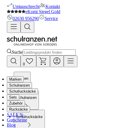
Umtauschrecht
Kontakt
eKomi Siegel Gold
02630 956290
Service
Suche
0
Marken
Marken
Schulranzen
Schulrucksäcke
Sets
Schulranzen
Zubehör
Rucksäcke
SALE %
Schulrucksäcke
Gutscheine
Blog