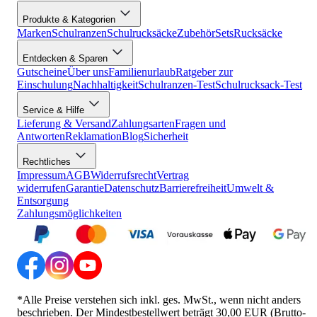
Produkte & Kategorien
Marken
Schulranzen
Schulrucksäcke
Zubehör
Sets
Rucksäcke
Entdecken & Sparen
Gutscheine
Über uns
Familienurlaub
Ratgeber zur
Einschulung
Nachhaltigkeit
Schulranzen-Test
Schulrucksack-Test
Service & Hilfe
Lieferung & Versand
Zahlungsarten
Fragen und
Antworten
Reklamation
Blog
Sicherheit
Rechtliches
Impressum
AGB
Widerrufsrecht
Vertrag
widerrufen
Garantie
Datenschutz
Barrierefreiheit
Umwelt &
Entsorgung
Zahlungsmöglichkeiten
*Alle Preise verstehen sich inkl. ges. MwSt., wenn nicht anders
beschrieben. Der Mindestbestellwert beträgt 30,00 EUR (Brutto-