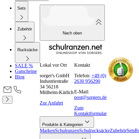
Sets
Zubehör
Nach oben
Rucksäcke
Lokal vor Ort
Kontakt
SALE %
Gutscheine
sorger's GmbH
Telefon:
+49 (0)
Blog
Industriestraße
2630 956290
34 56218
E-Mail:
Mülheim-Kärlich
post@sorgers.de
Zur Anfahrt
Zum
Kontaktformular
Produkte & Kategorien
Marken
Schulranzen
Schulrucksäcke
Zubehör
Sets
R