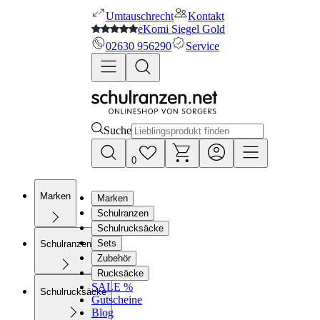
Umtauschrecht
Kontakt
eKomi Siegel Gold
02630 956290
Service
Suche
0
Marken
Marken
Schulranzen
Schulrucksäcke
Sets
Schulranzen
Zubehör
Rucksäcke
SALE %
Schulrucksäcke
Gutscheine
Blog