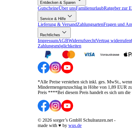
Entdecken & Sparen
Gutscheine
Über uns
Familienurlaub
Ratgeber zur E
Service & Hilfe
Lieferung & Versand
Zahlungsarten
Fragen und An
Rechtliches
Impressum
AGB
Widerrufsrecht
Vertrag widerrufen
Zahlungsmöglichkeiten
*Alle Preise verstehen sich inkl. ges. MwSt., wen
Mindermengenzuschlag in Höhe von 1,89 EUR zusätz
Preis ****Bei diesem Preis handelt es sich um die
©
2026
sorger’s GmbH Schulranzen.net
-
made with
♥
by
wus.de