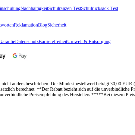
inschulung
Nachhaltigkeit
Schulranzen-Test
Schulrucksack-Test
tworten
Reklamation
Blog
Sicherheit
Garantie
Datenschutz
Barrierefreiheit
Umwelt & Entsorgung
n nicht anders beschrieben. Der Mindestbestellwert beträgt 30,00 EUR 
lich berechnet. **Der Rabatt bezieht sich auf die unverbindliche Pre
 unverbindliche Preisempfehlung des Herstellers *****Bei diesem Preis