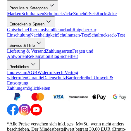
Produkte & Kategorien
Marken
Schulranzen
Schulrucksäcke
Zubehör
Sets
Rucksäcke
Entdecken & Sparen
Gutscheine
Über uns
Familienurlaub
Ratgeber zur
Einschulung
Nachhaltigkeit
Schulranzen-Test
Schulrucksack-Test
Service & Hilfe
Lieferung & Versand
Zahlungsarten
Fragen und
Antworten
Reklamation
Blog
Sicherheit
Rechtliches
Impressum
AGB
Widerrufsrecht
Vertrag
widerrufen
Garantie
Datenschutz
Barrierefreiheit
Umwelt &
Entsorgung
Zahlungsmöglichkeiten
*Alle Preise verstehen sich inkl. ges. MwSt., wenn nicht anders
beschrieben. Der Mindestbestellwert beträgt 30,00 EUR (Brutto-