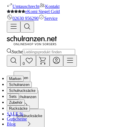
Umtauschrecht
Kontakt
eKomi Siegel Gold
02630 956290
Service
Suche
0
Marken
Marken
Schulranzen
Schulrucksäcke
Sets
Schulranzen
Zubehör
Rucksäcke
SALE %
Schulrucksäcke
Gutscheine
Blog