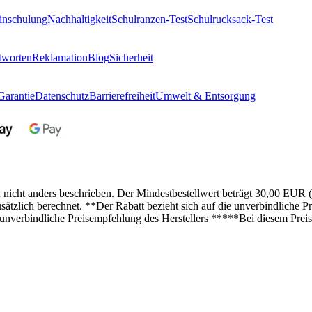
inschulung
Nachhaltigkeit
Schulranzen-Test
Schulrucksack-Test
tworten
Reklamation
Blog
Sicherheit
Garantie
Datenschutz
Barrierefreiheit
Umwelt & Entsorgung
n nicht anders beschrieben. Der Mindestbestellwert beträgt 30,00 EUR 
lich berechnet. **Der Rabatt bezieht sich auf die unverbindliche Pre
 unverbindliche Preisempfehlung des Herstellers *****Bei diesem Preis