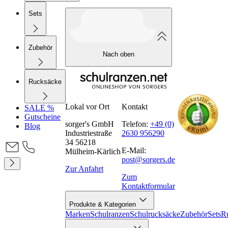
Sets
Zubehör
Nach oben
Rucksäcke
Lokal vor Ort
Kontakt
SALE %
Gutscheine
sorger's GmbH
Telefon:
+49 (0)
Blog
Industriestraße
2630 956290
34 56218
E-Mail:
Mülheim-Kärlich
post@sorgers.de
Zur Anfahrt
Zum
Kontaktformular
Produkte & Kategorien
Marken
Schulranzen
Schulrucksäcke
Zubehör
Sets
R