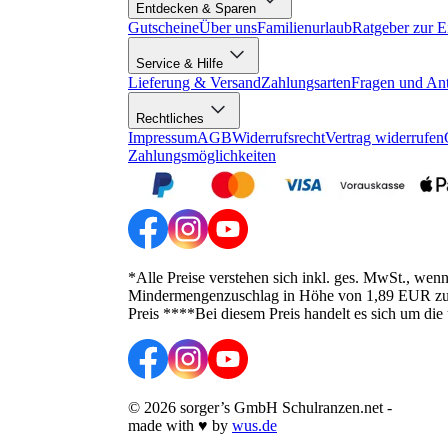
Entdecken & Sparen
Gutscheine
Über uns
Familienurlaub
Ratgeber zur E
Service & Hilfe
Lieferung & Versand
Zahlungsarten
Fragen und An
Rechtliches
Impressum
AGB
Widerrufsrecht
Vertrag widerrufen
Zahlungsmöglichkeiten
*Alle Preise verstehen sich inkl. ges. MwSt., wen
Mindermengenzuschlag in Höhe von 1,89 EUR zusätz
Preis ****Bei diesem Preis handelt es sich um die
©
2026
sorger’s GmbH Schulranzen.net
-
made with
♥
by
wus.de