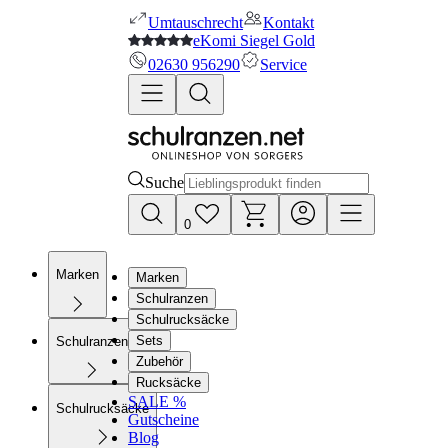
Umtauschrecht
Kontakt
eKomi Siegel Gold
02630 956290
Service
Suche
0
Marken
Marken
Schulranzen
Schulrucksäcke
Sets
Schulranzen
Zubehör
Rucksäcke
SALE %
Schulrucksäcke
Gutscheine
Blog