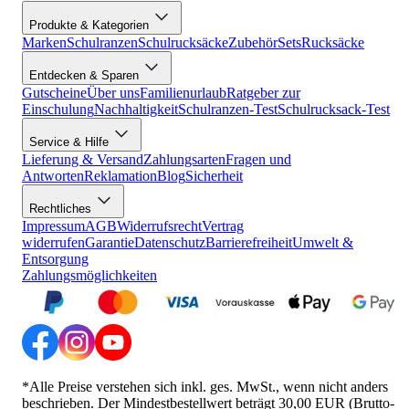
Produkte & Kategorien
Marken
Schulranzen
Schulrucksäcke
Zubehör
Sets
Rucksäcke
Entdecken & Sparen
Gutscheine
Über uns
Familienurlaub
Ratgeber zur
Einschulung
Nachhaltigkeit
Schulranzen-Test
Schulrucksack-Test
Service & Hilfe
Lieferung & Versand
Zahlungsarten
Fragen und
Antworten
Reklamation
Blog
Sicherheit
Rechtliches
Impressum
AGB
Widerrufsrecht
Vertrag
widerrufen
Garantie
Datenschutz
Barrierefreiheit
Umwelt &
Entsorgung
Zahlungsmöglichkeiten
*Alle Preise verstehen sich inkl. ges. MwSt., wenn nicht anders
beschrieben. Der Mindestbestellwert beträgt 30,00 EUR (Brutto-