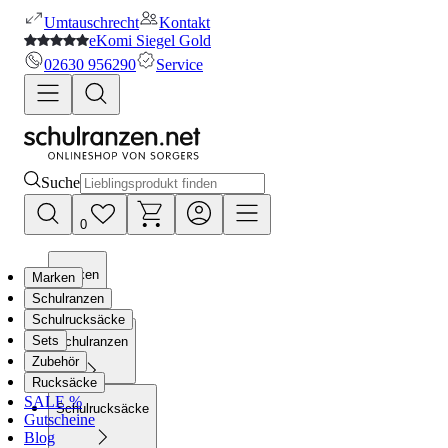
Umtauschrecht
Kontakt
eKomi Siegel Gold
02630 956290
Service
Suche
0
Marken
Marken
Schulranzen
Schulrucksäcke
Sets
Schulranzen
Zubehör
Rucksäcke
SALE %
Schulrucksäcke
Gutscheine
Blog