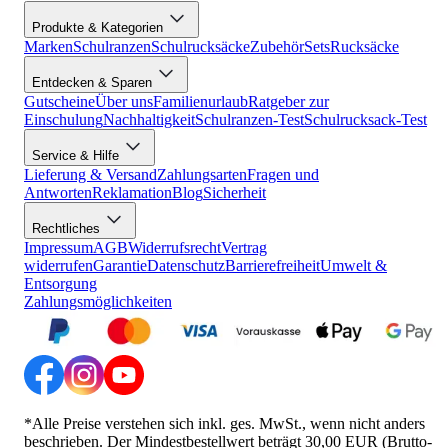
Produkte & Kategorien
Marken
Schulranzen
Schulrucksäcke
Zubehör
Sets
Rucksäcke
Entdecken & Sparen
Gutscheine
Über uns
Familienurlaub
Ratgeber zur
Einschulung
Nachhaltigkeit
Schulranzen-Test
Schulrucksack-Test
Service & Hilfe
Lieferung & Versand
Zahlungsarten
Fragen und
Antworten
Reklamation
Blog
Sicherheit
Rechtliches
Impressum
AGB
Widerrufsrecht
Vertrag
widerrufen
Garantie
Datenschutz
Barrierefreiheit
Umwelt &
Entsorgung
Zahlungsmöglichkeiten
*Alle Preise verstehen sich inkl. ges. MwSt., wenn nicht anders
beschrieben. Der Mindestbestellwert beträgt 30,00 EUR (Brutto-