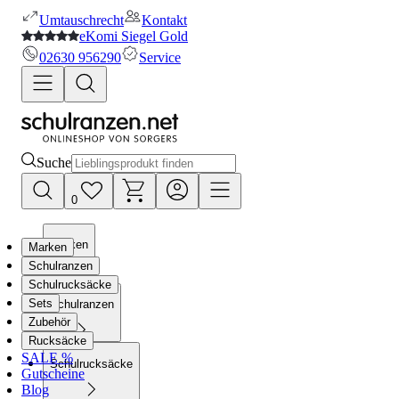
Umtauschrecht
Kontakt
eKomi Siegel Gold
02630 956290
Service
Suche
0
Marken
Marken
Schulranzen
Schulrucksäcke
Sets
Schulranzen
Zubehör
Rucksäcke
SALE %
Schulrucksäcke
Gutscheine
Blog