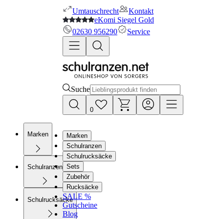
Umtauschrecht
Kontakt
eKomi Siegel Gold
02630 956290
Service
Suche
0
Marken
Marken
Schulranzen
Schulrucksäcke
Sets
Schulranzen
Zubehör
Rucksäcke
SALE %
Schulrucksäcke
Gutscheine
Blog