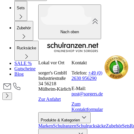
Sets
Zubehör
Nach oben
Rucksäcke
Lokal vor Ort
Kontakt
SALE %
Gutscheine
sorger's GmbH
Telefon:
+49 (0)
Blog
Industriestraße
2630 956290
34 56218
E-Mail:
Mülheim-Kärlich
post@sorgers.de
Zur Anfahrt
Zum
Kontaktformular
Produkte & Kategorien
Marken
Schulranzen
Schulrucksäcke
Zubehör
Sets
R