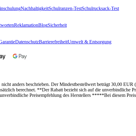
inschulung
Nachhaltigkeit
Schulranzen-Test
Schulrucksack-Test
tworten
Reklamation
Blog
Sicherheit
Garantie
Datenschutz
Barrierefreiheit
Umwelt & Entsorgung
n nicht anders beschrieben. Der Mindestbestellwert beträgt 30,00 EUR 
lich berechnet. **Der Rabatt bezieht sich auf die unverbindliche Pre
 unverbindliche Preisempfehlung des Herstellers *****Bei diesem Preis