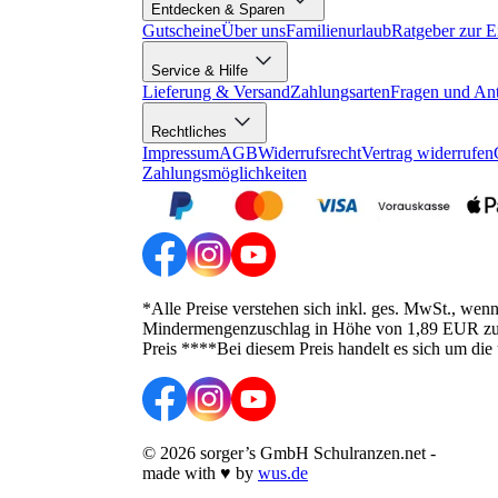
Entdecken & Sparen
Gutscheine
Über uns
Familienurlaub
Ratgeber zur E
Service & Hilfe
Lieferung & Versand
Zahlungsarten
Fragen und An
Rechtliches
Impressum
AGB
Widerrufsrecht
Vertrag widerrufen
Zahlungsmöglichkeiten
*Alle Preise verstehen sich inkl. ges. MwSt., wen
Mindermengenzuschlag in Höhe von 1,89 EUR zusätz
Preis ****Bei diesem Preis handelt es sich um die
©
2026
sorger’s GmbH Schulranzen.net
-
made with
♥
by
wus.de