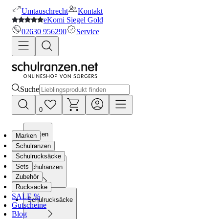
Umtauschrecht
Kontakt
eKomi Siegel Gold
02630 956290
Service
Suche
0
Marken
Marken
Schulranzen
Schulrucksäcke
Sets
Schulranzen
Zubehör
Rucksäcke
SALE %
Schulrucksäcke
Gutscheine
Blog