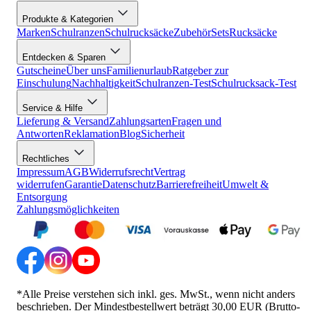
Produkte & Kategorien
Marken
Schulranzen
Schulrucksäcke
Zubehör
Sets
Rucksäcke
Entdecken & Sparen
Gutscheine
Über uns
Familienurlaub
Ratgeber zur
Einschulung
Nachhaltigkeit
Schulranzen-Test
Schulrucksack-Test
Service & Hilfe
Lieferung & Versand
Zahlungsarten
Fragen und
Antworten
Reklamation
Blog
Sicherheit
Rechtliches
Impressum
AGB
Widerrufsrecht
Vertrag
widerrufen
Garantie
Datenschutz
Barrierefreiheit
Umwelt &
Entsorgung
Zahlungsmöglichkeiten
*Alle Preise verstehen sich inkl. ges. MwSt., wenn nicht anders
beschrieben. Der Mindestbestellwert beträgt 30,00 EUR (Brutto-